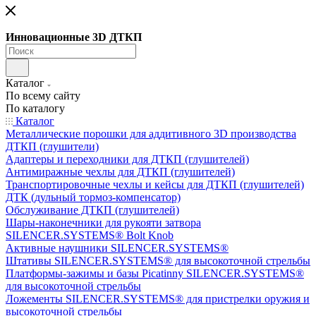
Инновационные 3D ДТКП
Каталог
По всему сайту
По каталогу
Каталог
Металлические порошки для аддитивного 3D производства
ДТКП (глушители)
Адаптеры и переходники для ДТКП (глушителей)
Антимиражные чехлы для ДТКП (глушителей)
Транспортировочные чехлы и кейсы для ДТКП (глушителей)
ДТК (дульный тормоз-компенсатор)
Обслуживание ДТКП (глушителей)
Шары-наконечники для рукояти затвора
SILENCER.SYSTEMS® Bolt Knob
Активные наушники SILENCER.SYSTEMS®
Штативы SILENCER.SYSTEMS® для высокоточной стрельбы
Платформы-зажимы и базы Picatinny SILENCER.SYSTEMS®
для высокоточной стрельбы
Ложементы SILENCER.SYSTEMS® для пристрелки оружия и
высокоточной стрельбы