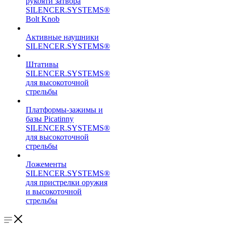
рукояти затвора
SILENCER.SYSTEMS®
Bolt Knob
Активные наушники
SILENCER.SYSTEMS®
Штативы
SILENCER.SYSTEMS®
для высокоточной
стрельбы
Платформы-зажимы и
базы Picatinny
SILENCER.SYSTEMS®
для высокоточной
стрельбы
Ложементы
SILENCER.SYSTEMS®
для пристрелки оружия
и высокоточной
стрельбы