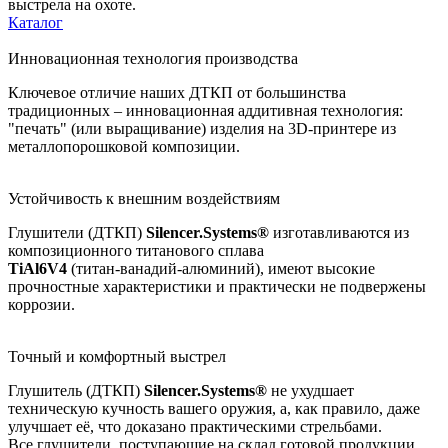
выстрела на охоте.
Каталог
Инновационная технология производства
Ключевое отличие наших ДТКП от большинства
традиционных – инновационная аддитивная технология:
"печать" (или выращивание) изделия на 3D-принтере из
металлопорошковой композиции.
Устойчивость к внешним воздействиям
Глушители (ДТКП)
Silencer.Systems®
изготавливаются из
композиционного титанового сплава
TiAl6V4
(титан-ванадий-алюминий), имеют высокие
прочностные характеристики и практически не подвержены
коррозии.
Точный и комфортный выстрел
Глушитель (ДТКП)
Silencer.Systems®
не ухудшает
техническую кучность вашего оружия, а, как правило, даже
улучшает её, что доказано практическими стрельбами.
Все глушители, поступающие на склад готовой продукции