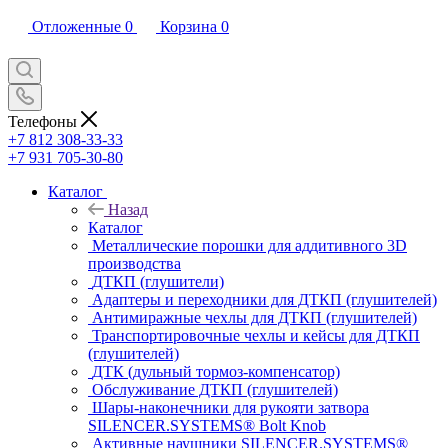
Отложенные
0
Корзина
0
Телефоны
+7 812 308-33-33
+7 931 705-30-80
Каталог
Назад
Каталог
Металлические порошки для аддитивного 3D
производства
ДТКП (глушители)
Адаптеры и переходники для ДТКП (глушителей)
Антимиражные чехлы для ДТКП (глушителей)
Транспортировочные чехлы и кейсы для ДТКП
(глушителей)
ДТК (дульный тормоз-компенсатор)
Обслуживание ДТКП (глушителей)
Шары-наконечники для рукояти затвора
SILENCER.SYSTEMS® Bolt Knob
Активные наушники SILENCER.SYSTEMS®