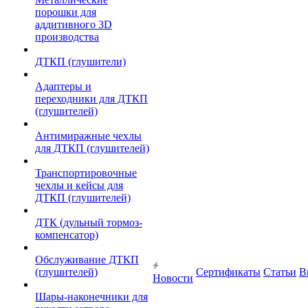
порошки для
аддитивного 3D
производства
ДТКП (глушители)
Адаптеры и
переходники для ДТКП
(глушителей)
Антимиражные чехлы
для ДТКП (глушителей)
Транспортировочные
чехлы и кейсы для
ДТКП (глушителей)
ДТК (дульный тормоз-
компенсатор)
Обслуживание ДТКП
(глушителей)
Сертификаты
Статьи
В
Новости
Шары-наконечники для