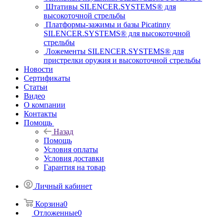
Штативы SILENCER.SYSTEMS® для
высокоточной стрельбы
Платформы-зажимы и базы Picatinny
SILENCER.SYSTEMS® для высокоточной
стрельбы
Ложементы SILENCER.SYSTEMS® для
пристрелки оружия и высокоточной стрельбы
Новости
Сертификаты
Статьи
Видео
О компании
Контакты
Помощь
Назад
Помощь
Условия оплаты
Условия доставки
Гарантия на товар
Личный кабинет
Корзина
0
Отложенные
0