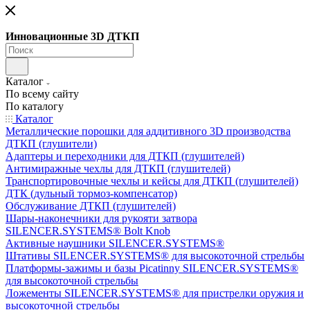
Инновационные 3D ДТКП
Каталог
По всему сайту
По каталогу
Каталог
Металлические порошки для аддитивного 3D производства
ДТКП (глушители)
Адаптеры и переходники для ДТКП (глушителей)
Антимиражные чехлы для ДТКП (глушителей)
Транспортировочные чехлы и кейсы для ДТКП (глушителей)
ДТК (дульный тормоз-компенсатор)
Обслуживание ДТКП (глушителей)
Шары-наконечники для рукояти затвора
SILENCER.SYSTEMS® Bolt Knob
Активные наушники SILENCER.SYSTEMS®
Штативы SILENCER.SYSTEMS® для высокоточной стрельбы
Платформы-зажимы и базы Picatinny SILENCER.SYSTEMS®
для высокоточной стрельбы
Ложементы SILENCER.SYSTEMS® для пристрелки оружия и
высокоточной стрельбы