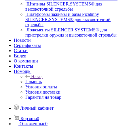
Штативы SILENCER.SYSTEMS® для
высокоточной стрельбы
Платформы-зажимы и базы Picatinny
SILENCER.SYSTEMS® для высокоточной
стрельбы
Ложементы SILENCER.SYSTEMS® для
пристрелки оружия и высокоточной стрельбы
Новости
Сертификаты
Статьи
Видео
О компании
Контакты
Помощь
Назад
Помощь
Условия оплаты
Условия доставки
Гарантия на товар
Личный кабинет
Корзина
0
Отложенные
0