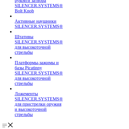
рукояти затвора
SILENCER.SYSTEMS®
Bolt Knob
Активные наушники
SILENCER.SYSTEMS®
Штативы
SILENCER.SYSTEMS®
для высокоточной
стрельбы
Платформы-зажимы и
базы Picatinny
SILENCER.SYSTEMS®
для высокоточной
стрельбы
Ложементы
SILENCER.SYSTEMS®
для пристрелки оружия
и высокоточной
стрельбы