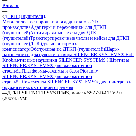
Каталог
—
ДТКП (Глушители)
Металлические порошки для аддитивного 3D
производства
Адаптеры и переходники для ДТКП
(глушителей)
Антимиражные чехлы для ДТКП
(глушителей)
Транспортировочные чехлы и кейсы для ДТКП
(глушителей)
ДТК (дульный тормоз-
компенсатор)
Обслуживание ДТКП (глушителей)
Шары-
наконечники для рукояти затвора SILENCER.SYSTEMS® Bolt
Knob
Активные наушники SILENCER.SYSTEMS®
Штативы
SILENCER.SYSTEMS® для высокоточной
стрельбы
Платформы-зажимы и базы Picatinny
SILENCER.SYSTEMS® для высокоточной
стрельбы
Ложементы SILENCER.SYSTEMS® для пристрелки
оружия и высокоточной стрельбы
—
ДТКП SILENCER.SYSTEMS, модель SSZ-3D-CF V2.0
(200х43 мм)