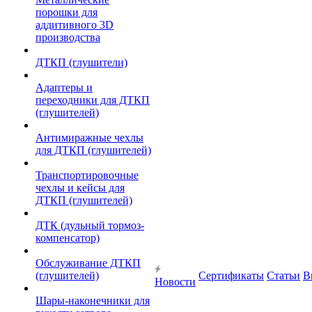
порошки для
аддитивного 3D
производства
ДТКП (глушители)
Адаптеры и
переходники для ДТКП
(глушителей)
Антимиражные чехлы
для ДТКП (глушителей)
Транспортировочные
чехлы и кейсы для
ДТКП (глушителей)
ДТК (дульный тормоз-
компенсатор)
Обслуживание ДТКП
(глушителей)
Сертификаты
Статьи
В
Новости
Шары-наконечники для