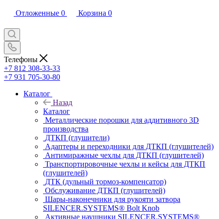
Отложенные
0
Корзина
0
Телефоны
+7 812 308-33-33
+7 931 705-30-80
Каталог
Назад
Каталог
Металлические порошки для аддитивного 3D
производства
ДТКП (глушители)
Адаптеры и переходники для ДТКП (глушителей)
Антимиражные чехлы для ДТКП (глушителей)
Транспортировочные чехлы и кейсы для ДТКП
(глушителей)
ДТК (дульный тормоз-компенсатор)
Обслуживание ДТКП (глушителей)
Шары-наконечники для рукояти затвора
SILENCER.SYSTEMS® Bolt Knob
Активные наушники SILENCER.SYSTEMS®