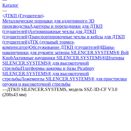
Каталог
—
ДТКП (Глушители)
Металлические порошки для аддитивного 3D
производства
Адаптеры и переходники для ДТКП
(глушителей)
Антимиражные чехлы для ДТКП
(глушителей)
Транспортировочные чехлы и кейсы для ДТКП
(глушителей)
ДТК (дульный тормоз-
компенсатор)
Обслуживание ДТКП (глушителей)
Шары-
наконечники для рукояти затвора SILENCER.SYSTEMS® Bolt
Knob
Активные наушники SILENCER.SYSTEMS®
Штативы
SILENCER.SYSTEMS® для высокоточной
стрельбы
Платформы-зажимы и базы Picatinny
SILENCER.SYSTEMS® для высокоточной
стрельбы
Ложементы SILENCER.SYSTEMS® для пристрелки
оружия и высокоточной стрельбы
—
ДТКП SILENCER.SYSTEMS, модель SSZ-3D-CF V3.0
(208х43 мм)