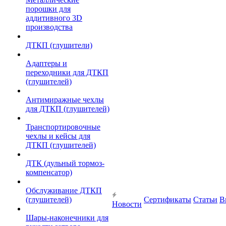
порошки для
аддитивного 3D
производства
ДТКП (глушители)
Адаптеры и
переходники для ДТКП
(глушителей)
Антимиражные чехлы
для ДТКП (глушителей)
Транспортировочные
чехлы и кейсы для
ДТКП (глушителей)
ДТК (дульный тормоз-
компенсатор)
Обслуживание ДТКП
(глушителей)
Сертификаты
Статьи
В
Новости
Шары-наконечники для