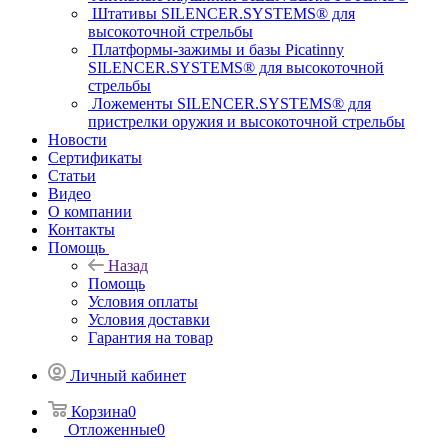
Штативы SILENCER.SYSTEMS® для
высокоточной стрельбы
Платформы-зажимы и базы Picatinny
SILENCER.SYSTEMS® для высокоточной
стрельбы
Ложементы SILENCER.SYSTEMS® для
пристрелки оружия и высокоточной стрельбы
Новости
Сертификаты
Статьи
Видео
О компании
Контакты
Помощь
Назад
Помощь
Условия оплаты
Условия доставки
Гарантия на товар
Личный кабинет
Корзина
0
Отложенные
0