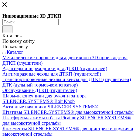
Инновационные 3D ДТКП
Каталог
По всему сайту
По каталогу
Каталог
Металлические порошки для аддитивного 3D производства
ДТКП (глушители)
Адаптеры и переходники для ДТКП (глушителей)
Антимиражные чехлы для ДТКП (глушителей)
Транспортировочные чехлы и кейсы для ДТКП (глушителей)
ДТК (дульный тормоз-компенсатор)
Обслуживание ДТКП (глушителей)
Шары-наконечники для рукояти затвора
SILENCER.SYSTEMS® Bolt Knob
Активные наушники SILENCER.SYSTEMS®
Штативы SILENCER.SYSTEMS® для высокоточной стрельбы
Платформы-зажимы и базы Picatinny SILENCER.SYSTEMS®
для высокоточной стрельбы
Ложементы SILENCER.SYSTEMS® для пристрелки оружия и
высокоточной стрельбы