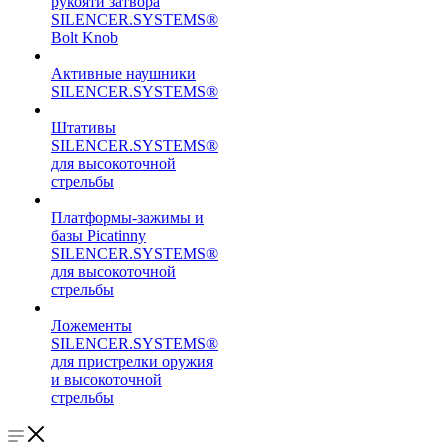
рукояти затвора
SILENCER.SYSTEMS®
Bolt Knob
Активные наушники
SILENCER.SYSTEMS®
Штативы
SILENCER.SYSTEMS®
для высокоточной
стрельбы
Платформы-зажимы и
базы Picatinny
SILENCER.SYSTEMS®
для высокоточной
стрельбы
Ложементы
SILENCER.SYSTEMS®
для пристрелки оружия
и высокоточной
стрельбы