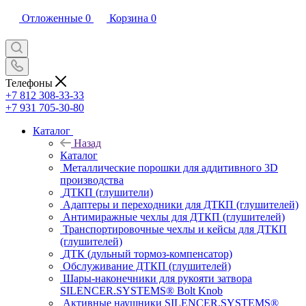
Отложенные
0
Корзина
0
Телефоны
+7 812 308-33-33
+7 931 705-30-80
Каталог
Назад
Каталог
Металлические порошки для аддитивного 3D
производства
ДТКП (глушители)
Адаптеры и переходники для ДТКП (глушителей)
Антимиражные чехлы для ДТКП (глушителей)
Транспортировочные чехлы и кейсы для ДТКП
(глушителей)
ДТК (дульный тормоз-компенсатор)
Обслуживание ДТКП (глушителей)
Шары-наконечники для рукояти затвора
SILENCER.SYSTEMS® Bolt Knob
Активные наушники SILENCER.SYSTEMS®