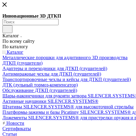
Инновационные 3D ДТКП
Каталог
По всему сайту
По каталогу
Каталог
Металлические порошки для аддитивного 3D производства
ДТКП (глушители)
Адаптеры и переходники для ДТКП (глушителей)
Антимиражные чехлы для ДТКП (глушителей)
Транспортировочные чехлы и кейсы для ДТКП (глушителей)
ДТК (дульный тормоз-компенсатор)
Обслуживание ДТКП (глушителей)
Шары-наконечники для рукояти затвора SILENCER.SYSTEMS®
Активные наушники SILENCER.SYSTEMS®
Штативы SILENCER.SYSTEMS® для высокоточной стрельбы
Платформы-зажимы и базы Picatinny SILENCER.SYSTEMS® дл
Ложементы SILENCER.SYSTEMS® для пристрелки оружия и в
Новости
Сертификаты
Статьи