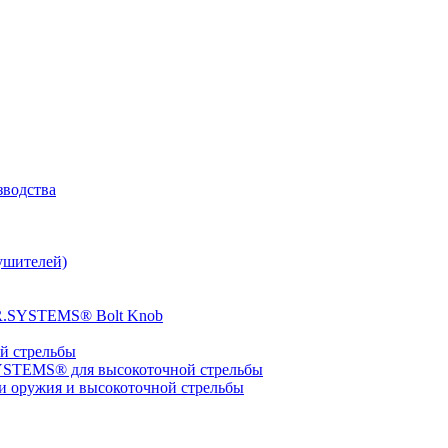
зводства
ушителей)
ER.SYSTEMS® Bolt Knob
 стрельбы
YSTEMS® для высокоточной стрельбы
оружия и высокоточной стрельбы