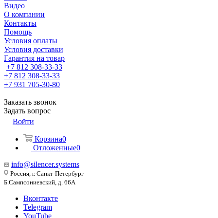
Видео
О компании
Контакты
Помощь
Условия оплаты
Условия доставки
Гарантия на товар
+7 812 308-33-33
+7 812 308-33-33
+7 931 705-30-80
Заказать звонок
Задать вопрос
Войти
Корзина
0
Отложенные
0
info@silencer.systems
Россия, г. Санкт-Петербург
Б.Сампсониевский, д. 66А
Вконтакте
Telegram
YouTube