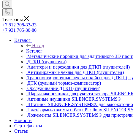
Телефоны
+7 812 308-33-33
+7 931 705-30-80
Каталог
Назад
Каталог
Металлические порошки для аддитивного 3D прои
ДТКП (глушители)
Адаптеры и переходники для ДТКП (глушителей)
Антимиражные чехлы для ДТКП (глушителей)
Транспортировочные чехлы и кейсы для ДТКП (гл
ДТК (дульный тормоз-компенсатор)
Обслуживание ДТКП (глушителей)
Шары-наконечники для рукояти затвора SILENC
Активные наушники SILENCER.SYSTEMS®
Штативы SILENCER.SYSTEMS® для высокоточной
Платформы-зажимы и базы Picatinny SILENCER.S
Ложементы SILENCER.SYSTEMS® для пристрелки 
Новости
Сертификаты
Статьи