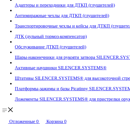
Адаптеры и переходники для ДТКП (глушителей)
Антимиражные чехлы для ДТКП (глушителей)
Транспортировочные чехлы и кейсы для ДТКП (глушите
ДТК (дульный тормоз-компенсатор)
Обслуживание ДТКП (глушителей)
Шары-наконечники для рукояти затвора SILENCER.SY
Активные наушники SILENCER.SYSTEMS®
Штативы SILENCER.SYSTEMS® для высокоточной стр
Платформы-зажимы и базы Picatinny SILENCER.SYSTEM
Ложементы SILENCER.SYSTEMS® для пристрелки оружи
Отложенные
0
Корзина
0