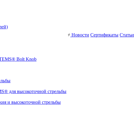
лей)
Новости
Сертификаты
Статьи
STEMS® Bolt Knob
ельбы
S® для высокоточной стрельбы
я и высокоточной стрельбы