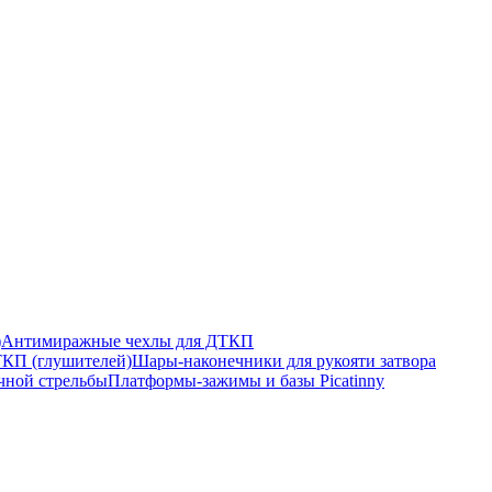
)
Антимиражные чехлы для ДТКП
КП (глушителей)
Шары-наконечники для рукояти затвора
ной стрельбы
Платформы-зажимы и базы Picatinny