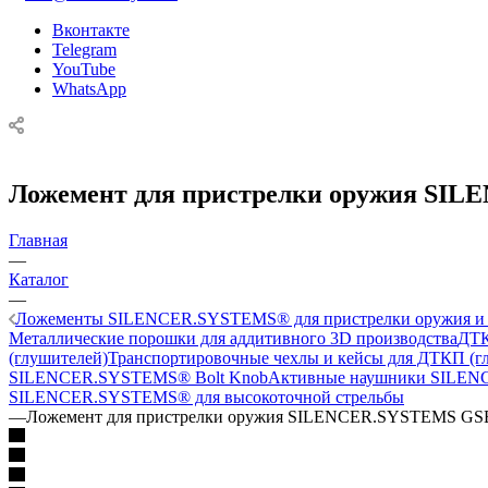
Вконтакте
Telegram
YouTube
WhatsApp
Ложемент для пристрелки оружия SI
Главная
—
Каталог
—
Ложементы SILENCER.SYSTEMS® для пристрелки оружия и 
Металлические порошки для аддитивного 3D производства
ДТК
(глушителей)
Транспортировочные чехлы и кейсы для ДТКП (г
SILENCER.SYSTEMS® Bolt Knob
Активные наушники SILE
SILENCER.SYSTEMS® для высокоточной стрельбы
—
Ложемент для пристрелки оружия SILENCER.SYSTEMS GS