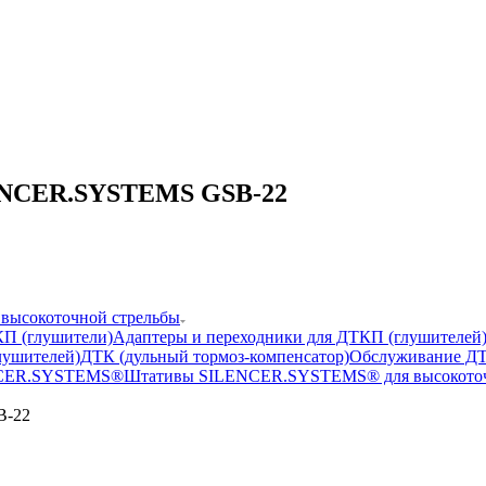
LENCER.SYSTEMS GSB-22
высокоточной стрельбы
П (глушители)
Адаптеры и переходники для ДТКП (глушителей
лушителей)
ДТК (дульный тормоз-компенсатор)
Обслуживание ДТ
NCER.SYSTEMS®
Штативы SILENCER.SYSTEMS® для высокоточ
B-22