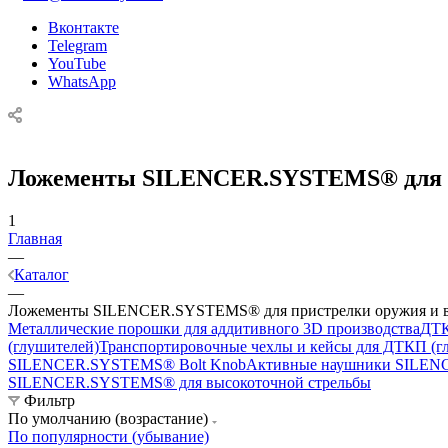
Вконтакте
Telegram
YouTube
WhatsApp
Ложементы SILENCER.SYSTEMS® для п
1
Главная
—
Каталог
—
Ложементы SILENCER.SYSTEMS® для пристрелки оружия и в
Металлические порошки для аддитивного 3D производства
ДТК
(глушителей)
Транспортировочные чехлы и кейсы для ДТКП (г
SILENCER.SYSTEMS® Bolt Knob
Активные наушники SILE
SILENCER.SYSTEMS® для высокоточной стрельбы
Фильтр
По умолчанию (возрастание)
По популярности (убывание)