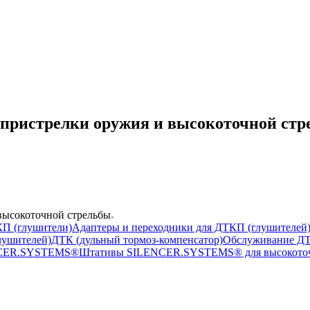
ристрелки оружия и высокоточной стр
ысокоточной стрельбы
П (глушители)
Адаптеры и переходники для ДТКП (глушителей
лушителей)
ДТК (дульный тормоз-компенсатор)
Обслуживание ДТ
NCER.SYSTEMS®
Штативы SILENCER.SYSTEMS® для высокоточ