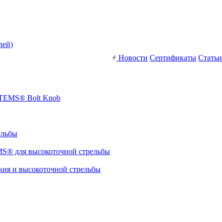
лей)
Новости
Сертификаты
Статьи
STEMS® Bolt Knob
ельбы
S® для высокоточной стрельбы
я и высокоточной стрельбы