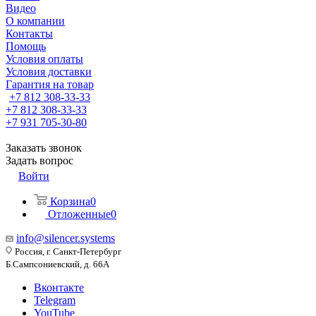
Видео
О компании
Контакты
Помощь
Условия оплаты
Условия доставки
Гарантия на товар
+7 812 308-33-33
+7 812 308-33-33
+7 931 705-30-80
Заказать звонок
Задать вопрос
Войти
Корзина
0
Отложенные
0
info@silencer.systems
Россия, г. Санкт-Петербург
Б.Сампсониевский, д. 66А
Вконтакте
Telegram
YouTube