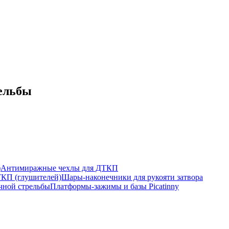
ельбы
)
Антимиражные чехлы для ДТКП
КП (глушителей)
Шары-наконечники для рукояти затвора
ной стрельбы
Платформы-зажимы и базы Picatinny