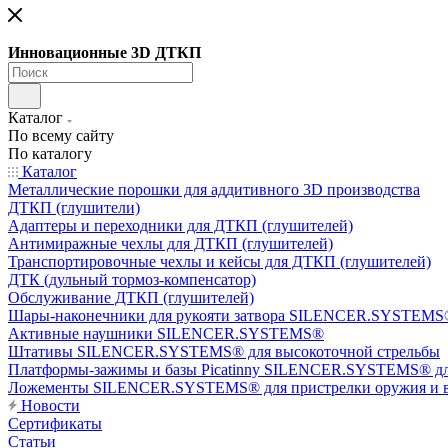
Инновационные 3D ДТКП
Каталог
По всему сайту
По каталогу
Каталог
Металлические порошки для аддитивного 3D производства
ДТКП (глушители)
Адаптеры и переходники для ДТКП (глушителей)
Антимиражные чехлы для ДТКП (глушителей)
Транспортировочные чехлы и кейсы для ДТКП (глушителей)
ДТК (дульный тормоз-компенсатор)
Обслуживание ДТКП (глушителей)
Шары-наконечники для рукояти затвора SILENCER.SYSTEMS®
Активные наушники SILENCER.SYSTEMS®
Штативы SILENCER.SYSTEMS® для высокоточной стрельбы
Платформы-зажимы и базы Picatinny SILENCER.SYSTEMS® дл
Ложементы SILENCER.SYSTEMS® для пристрелки оружия и в
Новости
Сертификаты
Статьи