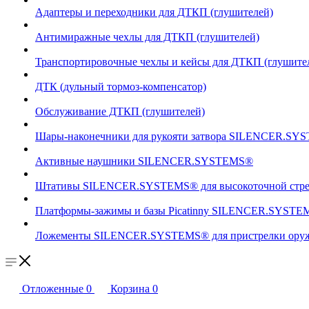
Адаптеры и переходники для ДТКП (глушителей)
Антимиражные чехлы для ДТКП (глушителей)
Транспортировочные чехлы и кейсы для ДТКП (глушите
ДТК (дульный тормоз-компенсатор)
Обслуживание ДТКП (глушителей)
Шары-наконечники для рукояти затвора SILENCER.SY
Активные наушники SILENCER.SYSTEMS®
Штативы SILENCER.SYSTEMS® для высокоточной стр
Платформы-зажимы и базы Picatinny SILENCER.SYSTEM
Ложементы SILENCER.SYSTEMS® для пристрелки оружи
Отложенные
0
Корзина
0