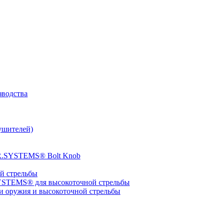
зводства
ушителей)
ER.SYSTEMS® Bolt Knob
 стрельбы
YSTEMS® для высокоточной стрельбы
оружия и высокоточной стрельбы