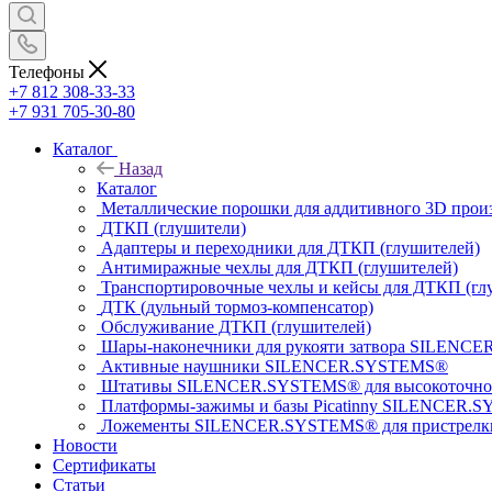
Телефоны
+7 812 308-33-33
+7 931 705-30-80
Каталог
Назад
Каталог
Металлические порошки для аддитивного 3D прои
ДТКП (глушители)
Адаптеры и переходники для ДТКП (глушителей)
Антимиражные чехлы для ДТКП (глушителей)
Транспортировочные чехлы и кейсы для ДТКП (гл
ДТК (дульный тормоз-компенсатор)
Обслуживание ДТКП (глушителей)
Шары-наконечники для рукояти затвора SILENC
Активные наушники SILENCER.SYSTEMS®
Штативы SILENCER.SYSTEMS® для высокоточной
Платформы-зажимы и базы Picatinny SILENCER.S
Ложементы SILENCER.SYSTEMS® для пристрелки 
Новости
Сертификаты
Статьи