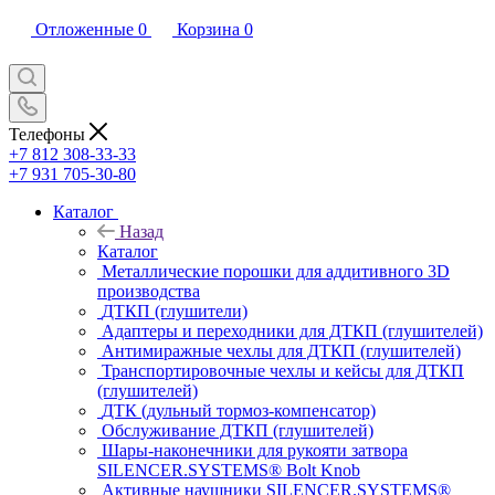
Отложенные
0
Корзина
0
Телефоны
+7 812 308-33-33
+7 931 705-30-80
Каталог
Назад
Каталог
Металлические порошки для аддитивного 3D
производства
ДТКП (глушители)
Адаптеры и переходники для ДТКП (глушителей)
Антимиражные чехлы для ДТКП (глушителей)
Транспортировочные чехлы и кейсы для ДТКП
(глушителей)
ДТК (дульный тормоз-компенсатор)
Обслуживание ДТКП (глушителей)
Шары-наконечники для рукояти затвора
SILENCER.SYSTEMS® Bolt Knob
Активные наушники SILENCER.SYSTEMS®