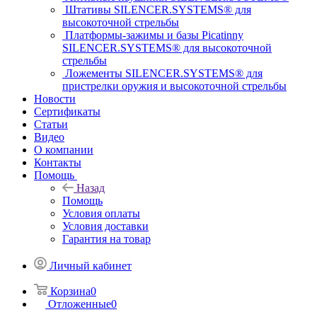
Штативы SILENCER.SYSTEMS® для
высокоточной стрельбы
Платформы-зажимы и базы Picatinny
SILENCER.SYSTEMS® для высокоточной
стрельбы
Ложементы SILENCER.SYSTEMS® для
пристрелки оружия и высокоточной стрельбы
Новости
Сертификаты
Статьи
Видео
О компании
Контакты
Помощь
Назад
Помощь
Условия оплаты
Условия доставки
Гарантия на товар
Личный кабинет
Корзина
0
Отложенные
0