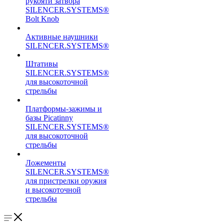
рукояти затвора
SILENCER.SYSTEMS®
Bolt Knob
Активные наушники
SILENCER.SYSTEMS®
Штативы
SILENCER.SYSTEMS®
для высокоточной
стрельбы
Платформы-зажимы и
базы Picatinny
SILENCER.SYSTEMS®
для высокоточной
стрельбы
Ложементы
SILENCER.SYSTEMS®
для пристрелки оружия
и высокоточной
стрельбы