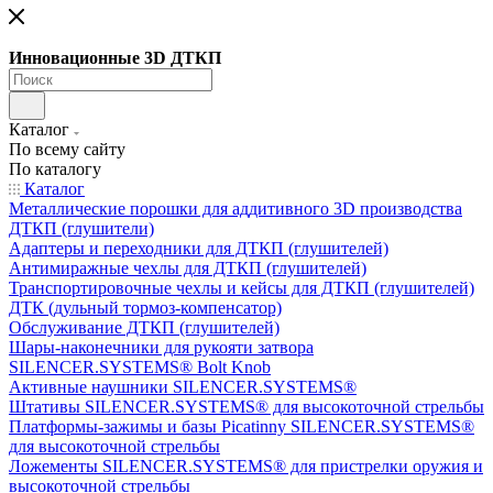
Инновационные 3D ДТКП
Каталог
По всему сайту
По каталогу
Каталог
Металлические порошки для аддитивного 3D производства
ДТКП (глушители)
Адаптеры и переходники для ДТКП (глушителей)
Антимиражные чехлы для ДТКП (глушителей)
Транспортировочные чехлы и кейсы для ДТКП (глушителей)
ДТК (дульный тормоз-компенсатор)
Обслуживание ДТКП (глушителей)
Шары-наконечники для рукояти затвора
SILENCER.SYSTEMS® Bolt Knob
Активные наушники SILENCER.SYSTEMS®
Штативы SILENCER.SYSTEMS® для высокоточной стрельбы
Платформы-зажимы и базы Picatinny SILENCER.SYSTEMS®
для высокоточной стрельбы
Ложементы SILENCER.SYSTEMS® для пристрелки оружия и
высокоточной стрельбы