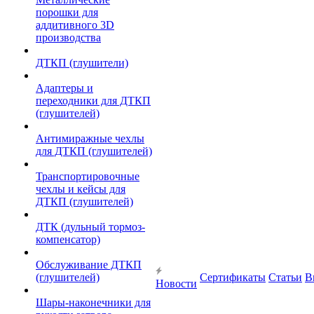
порошки для
аддитивного 3D
производства
ДТКП (глушители)
Адаптеры и
переходники для ДТКП
(глушителей)
Антимиражные чехлы
для ДТКП (глушителей)
Транспортировочные
чехлы и кейсы для
ДТКП (глушителей)
ДТК (дульный тормоз-
компенсатор)
Обслуживание ДТКП
(глушителей)
Сертификаты
Статьи
В
Новости
Шары-наконечники для