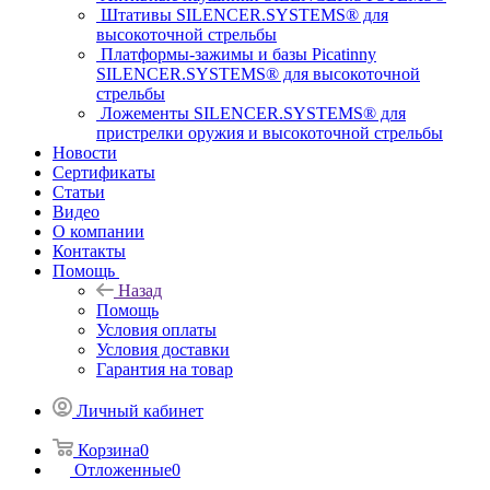
Штативы SILENCER.SYSTEMS® для
высокоточной стрельбы
Платформы-зажимы и базы Picatinny
SILENCER.SYSTEMS® для высокоточной
стрельбы
Ложементы SILENCER.SYSTEMS® для
пристрелки оружия и высокоточной стрельбы
Новости
Сертификаты
Статьи
Видео
О компании
Контакты
Помощь
Назад
Помощь
Условия оплаты
Условия доставки
Гарантия на товар
Личный кабинет
Корзина
0
Отложенные
0