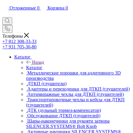
Отложенные
0
Корзина
0
Телефоны
+7 812 308-33-33
+7 931 705-30-80
Каталог
Назад
Каталог
Металлические порошки для аддитивного 3D
производства
ДТКП (глушители)
Адаптеры и переходники для ДТКП (глушителей)
Антимиражные чехлы для ДТКП (глушителей)
Транспортировочные чехлы и кейсы для ДТКП
(глушителей)
ДТК (дульный тормоз-компенсатор)
Обслуживание ДТКП (глушителей)
Шары-наконечники для рукояти затвора
SILENCER.SYSTEMS® Bolt Knob
Активные наушники SILENCER.SYSTEMS®