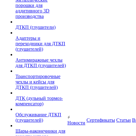
порошки для
аддитивного 3D
производства
ДТКП (глушители)
Адаптеры и
переходники для ДТКП
(глушителей)
Антимиражные чехлы
для ДТКП (глушителей)
Транспортировочные
чехлы и кейсы для
ДТКП (глушителей)
ДТК (дульный тормоз-
компенсатор)
Обслуживание ДТКП
(глушителей)
Сертификаты
Статьи
В
Новости
Шары-наконечники для