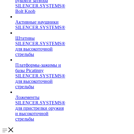
рукояти затвора
SILENCER.SYSTEMS®
Bolt Knob
Активные наушники
SILENCER.SYSTEMS®
Штативы
SILENCER.SYSTEMS®
для высокоточной
стрельбы
Платформы-зажимы и
базы Picatinny
SILENCER.SYSTEMS®
для высокоточной
стрельбы
Ложементы
SILENCER.SYSTEMS®
для пристрелки оружия
и высокоточной
стрельбы