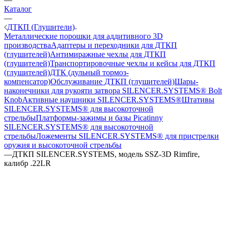
Каталог
—
ДТКП (Глушители)
Металлические порошки для аддитивного 3D
производства
Адаптеры и переходники для ДТКП
(глушителей)
Антимиражные чехлы для ДТКП
(глушителей)
Транспортировочные чехлы и кейсы для ДТКП
(глушителей)
ДТК (дульный тормоз-
компенсатор)
Обслуживание ДТКП (глушителей)
Шары-
наконечники для рукояти затвора SILENCER.SYSTEMS® Bolt
Knob
Активные наушники SILENCER.SYSTEMS®
Штативы
SILENCER.SYSTEMS® для высокоточной
стрельбы
Платформы-зажимы и базы Picatinny
SILENCER.SYSTEMS® для высокоточной
стрельбы
Ложементы SILENCER.SYSTEMS® для пристрелки
оружия и высокоточной стрельбы
—
ДТКП SILENCER.SYSTEMS, модель SSZ-3D Rimfire,
калибр .22LR