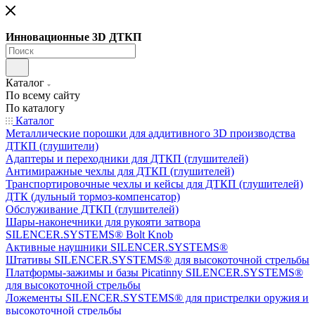
Инновационные 3D ДТКП
Каталог
По всему сайту
По каталогу
Каталог
Металлические порошки для аддитивного 3D производства
ДТКП (глушители)
Адаптеры и переходники для ДТКП (глушителей)
Антимиражные чехлы для ДТКП (глушителей)
Транспортировочные чехлы и кейсы для ДТКП (глушителей)
ДТК (дульный тормоз-компенсатор)
Обслуживание ДТКП (глушителей)
Шары-наконечники для рукояти затвора
SILENCER.SYSTEMS® Bolt Knob
Активные наушники SILENCER.SYSTEMS®
Штативы SILENCER.SYSTEMS® для высокоточной стрельбы
Платформы-зажимы и базы Picatinny SILENCER.SYSTEMS®
для высокоточной стрельбы
Ложементы SILENCER.SYSTEMS® для пристрелки оружия и
высокоточной стрельбы