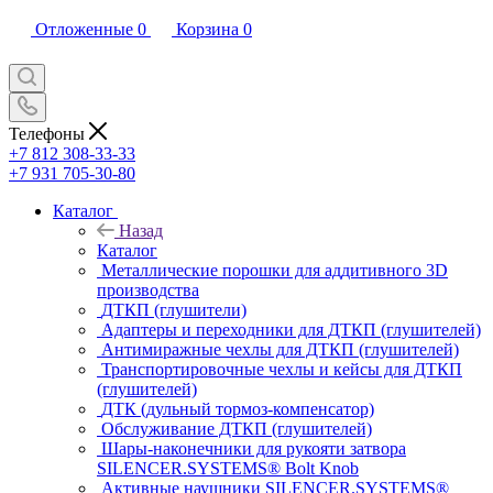
Отложенные
0
Корзина
0
Телефоны
+7 812 308-33-33
+7 931 705-30-80
Каталог
Назад
Каталог
Металлические порошки для аддитивного 3D
производства
ДТКП (глушители)
Адаптеры и переходники для ДТКП (глушителей)
Антимиражные чехлы для ДТКП (глушителей)
Транспортировочные чехлы и кейсы для ДТКП
(глушителей)
ДТК (дульный тормоз-компенсатор)
Обслуживание ДТКП (глушителей)
Шары-наконечники для рукояти затвора
SILENCER.SYSTEMS® Bolt Knob
Активные наушники SILENCER.SYSTEMS®