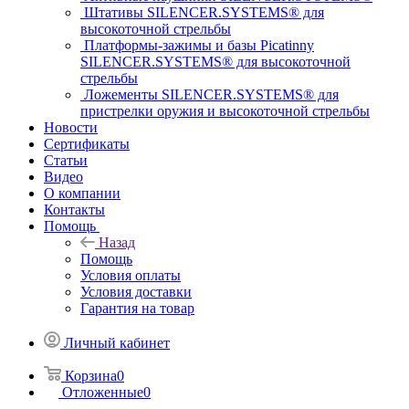
Штативы SILENCER.SYSTEMS® для
высокоточной стрельбы
Платформы-зажимы и базы Picatinny
SILENCER.SYSTEMS® для высокоточной
стрельбы
Ложементы SILENCER.SYSTEMS® для
пристрелки оружия и высокоточной стрельбы
Новости
Сертификаты
Статьи
Видео
О компании
Контакты
Помощь
Назад
Помощь
Условия оплаты
Условия доставки
Гарантия на товар
Личный кабинет
Корзина
0
Отложенные
0