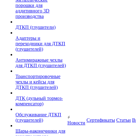
порошки для
аддитивного 3D
производства
ДТКП (глушители)
Адаптеры и
переходники для ДТКП
(глушителей)
Антимиражные чехлы
для ДТКП (глушителей)
Транспортировочные
чехлы и кейсы для
ДТКП (глушителей)
ДТК (дульный тормоз-
компенсатор)
Обслуживание ДТКП
(глушителей)
Сертификаты
Статьи
В
Новости
Шары-наконечники для