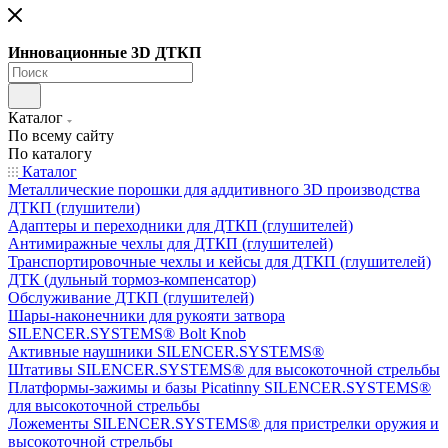
Инновационные 3D ДТКП
Каталог
По всему сайту
По каталогу
Каталог
Металлические порошки для аддитивного 3D производства
ДТКП (глушители)
Адаптеры и переходники для ДТКП (глушителей)
Антимиражные чехлы для ДТКП (глушителей)
Транспортировочные чехлы и кейсы для ДТКП (глушителей)
ДТК (дульный тормоз-компенсатор)
Обслуживание ДТКП (глушителей)
Шары-наконечники для рукояти затвора
SILENCER.SYSTEMS® Bolt Knob
Активные наушники SILENCER.SYSTEMS®
Штативы SILENCER.SYSTEMS® для высокоточной стрельбы
Платформы-зажимы и базы Picatinny SILENCER.SYSTEMS®
для высокоточной стрельбы
Ложементы SILENCER.SYSTEMS® для пристрелки оружия и
высокоточной стрельбы