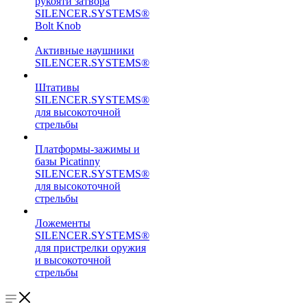
рукояти затвора
SILENCER.SYSTEMS®
Bolt Knob
Активные наушники
SILENCER.SYSTEMS®
Штативы
SILENCER.SYSTEMS®
для высокоточной
стрельбы
Платформы-зажимы и
базы Picatinny
SILENCER.SYSTEMS®
для высокоточной
стрельбы
Ложементы
SILENCER.SYSTEMS®
для пристрелки оружия
и высокоточной
стрельбы