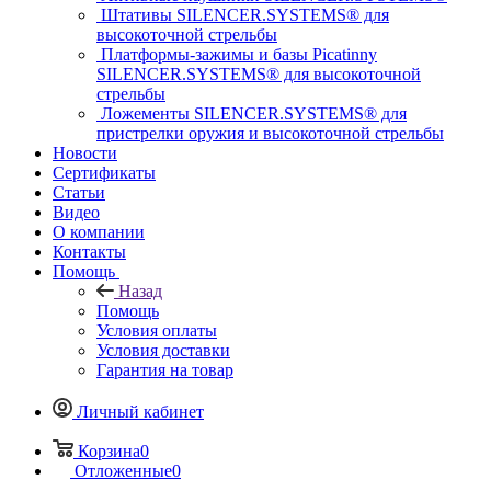
Штативы SILENCER.SYSTEMS® для
высокоточной стрельбы
Платформы-зажимы и базы Picatinny
SILENCER.SYSTEMS® для высокоточной
стрельбы
Ложементы SILENCER.SYSTEMS® для
пристрелки оружия и высокоточной стрельбы
Новости
Сертификаты
Статьи
Видео
О компании
Контакты
Помощь
Назад
Помощь
Условия оплаты
Условия доставки
Гарантия на товар
Личный кабинет
Корзина
0
Отложенные
0