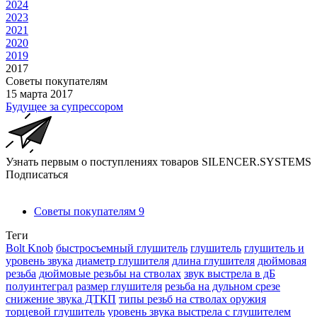
2024
2023
2021
2020
2019
2017
Советы покупателям
15 марта 2017
Будущее за супрессором
Узнать первым о поступлениях товаров SILENCER.SYSTEMS
Подписаться
Советы покупателям
9
Теги
Bolt Knob
быстросъемный глушитель
глушитель
глушитель и
уровень звука
диаметр глушителя
длина глушителя
дюймовая
резьба
дюймовые резьбы на стволах
звук выстрела в дБ
полуинтеграл
размер глушителя
резьба на дульном срезе
снижение звука ДТКП
типы резьб на стволах оружия
торцевой глушитель
уровень звука выстрела с глушителем