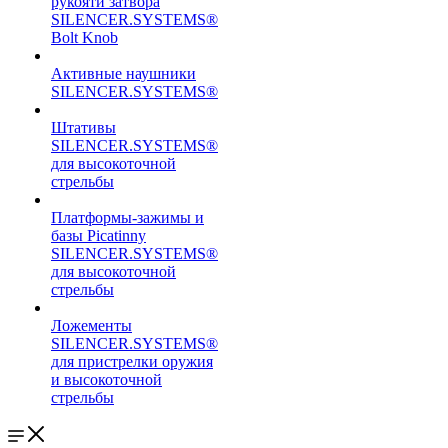
рукояти затвора
SILENCER.SYSTEMS®
Bolt Knob
Активные наушники
SILENCER.SYSTEMS®
Штативы
SILENCER.SYSTEMS®
для высокоточной
стрельбы
Платформы-зажимы и
базы Picatinny
SILENCER.SYSTEMS®
для высокоточной
стрельбы
Ложементы
SILENCER.SYSTEMS®
для пристрелки оружия
и высокоточной
стрельбы