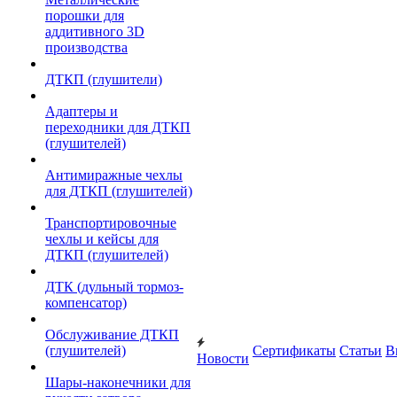
порошки для
аддитивного 3D
производства
ДТКП (глушители)
Адаптеры и
переходники для ДТКП
(глушителей)
Антимиражные чехлы
для ДТКП (глушителей)
Транспортировочные
чехлы и кейсы для
ДТКП (глушителей)
ДТК (дульный тормоз-
компенсатор)
Обслуживание ДТКП
(глушителей)
Сертификаты
Статьи
В
Новости
Шары-наконечники для