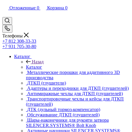
Отложенные
0
Корзина
0
Телефоны
+7 812 308-33-33
+7 931 705-30-80
Каталог
Назад
Каталог
Металлические порошки для аддитивного 3D
производства
ДТКП (глушители)
Адаптеры и переходники для ДТКП (глушителей)
Антимиражные чехлы для ДТКП (глушителей)
Транспортировочные чехлы и кейсы для ДТКП
(глушителей)
ДТК (дульный тормоз-компенсатор)
Обслуживание ДТКП (глушителей)
Шары-наконечники для рукояти затвора
SILENCER.SYSTEMS® Bolt Knob
Активные наушники SILENCER.SYSTEMS®