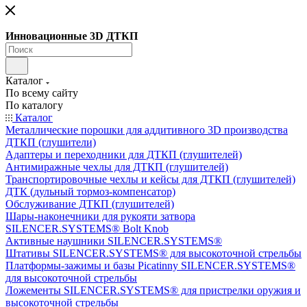
Инновационные 3D ДТКП
Каталог
По всему сайту
По каталогу
Каталог
Металлические порошки для аддитивного 3D производства
ДТКП (глушители)
Адаптеры и переходники для ДТКП (глушителей)
Антимиражные чехлы для ДТКП (глушителей)
Транспортировочные чехлы и кейсы для ДТКП (глушителей)
ДТК (дульный тормоз-компенсатор)
Обслуживание ДТКП (глушителей)
Шары-наконечники для рукояти затвора
SILENCER.SYSTEMS® Bolt Knob
Активные наушники SILENCER.SYSTEMS®
Штативы SILENCER.SYSTEMS® для высокоточной стрельбы
Платформы-зажимы и базы Picatinny SILENCER.SYSTEMS®
для высокоточной стрельбы
Ложементы SILENCER.SYSTEMS® для пристрелки оружия и
высокоточной стрельбы