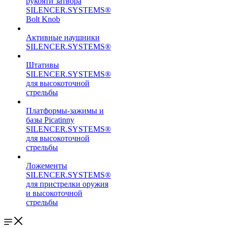
рукояти затвора
SILENCER.SYSTEMS®
Bolt Knob
Активные наушники
SILENCER.SYSTEMS®
Штативы
SILENCER.SYSTEMS®
для высокоточной
стрельбы
Платформы-зажимы и
базы Picatinny
SILENCER.SYSTEMS®
для высокоточной
стрельбы
Ложементы
SILENCER.SYSTEMS®
для пристрелки оружия
и высокоточной
стрельбы