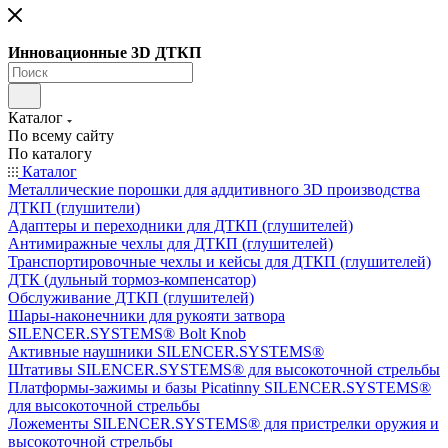
Инновационные 3D ДТКП
Каталог
По всему сайту
По каталогу
Каталог
Металлические порошки для аддитивного 3D производства
ДТКП (глушители)
Адаптеры и переходники для ДТКП (глушителей)
Антимиражные чехлы для ДТКП (глушителей)
Транспортировочные чехлы и кейсы для ДТКП (глушителей)
ДТК (дульный тормоз-компенсатор)
Обслуживание ДТКП (глушителей)
Шары-наконечники для рукояти затвора
SILENCER.SYSTEMS® Bolt Knob
Активные наушники SILENCER.SYSTEMS®
Штативы SILENCER.SYSTEMS® для высокоточной стрельбы
Платформы-зажимы и базы Picatinny SILENCER.SYSTEMS®
для высокоточной стрельбы
Ложементы SILENCER.SYSTEMS® для пристрелки оружия и
высокоточной стрельбы