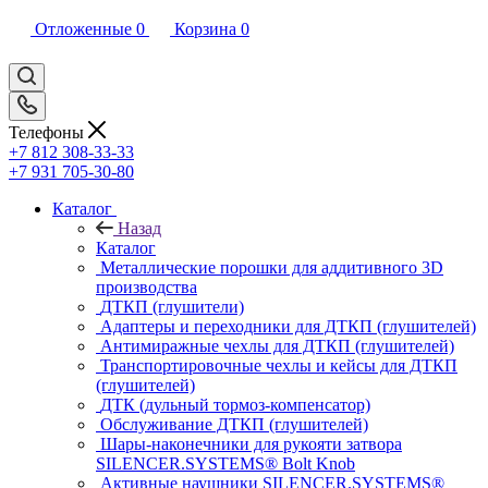
Отложенные
0
Корзина
0
Телефоны
+7 812 308-33-33
+7 931 705-30-80
Каталог
Назад
Каталог
Металлические порошки для аддитивного 3D
производства
ДТКП (глушители)
Адаптеры и переходники для ДТКП (глушителей)
Антимиражные чехлы для ДТКП (глушителей)
Транспортировочные чехлы и кейсы для ДТКП
(глушителей)
ДТК (дульный тормоз-компенсатор)
Обслуживание ДТКП (глушителей)
Шары-наконечники для рукояти затвора
SILENCER.SYSTEMS® Bolt Knob
Активные наушники SILENCER.SYSTEMS®