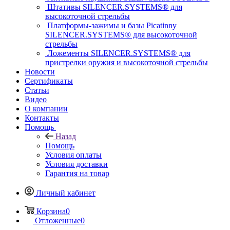
Штативы SILENCER.SYSTEMS® для
высокоточной стрельбы
Платформы-зажимы и базы Picatinny
SILENCER.SYSTEMS® для высокоточной
стрельбы
Ложементы SILENCER.SYSTEMS® для
пристрелки оружия и высокоточной стрельбы
Новости
Сертификаты
Статьи
Видео
О компании
Контакты
Помощь
Назад
Помощь
Условия оплаты
Условия доставки
Гарантия на товар
Личный кабинет
Корзина
0
Отложенные
0