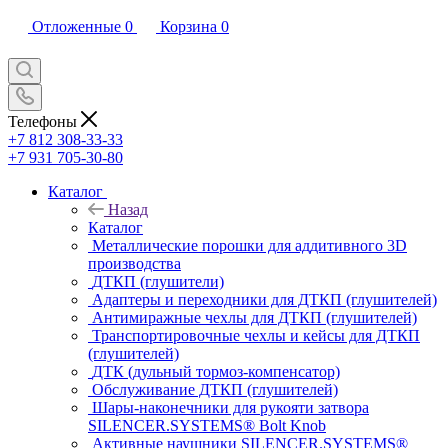
Отложенные
0
Корзина
0
Телефоны
+7 812 308-33-33
+7 931 705-30-80
Каталог
Назад
Каталог
Металлические порошки для аддитивного 3D
производства
ДТКП (глушители)
Адаптеры и переходники для ДТКП (глушителей)
Антимиражные чехлы для ДТКП (глушителей)
Транспортировочные чехлы и кейсы для ДТКП
(глушителей)
ДТК (дульный тормоз-компенсатор)
Обслуживание ДТКП (глушителей)
Шары-наконечники для рукояти затвора
SILENCER.SYSTEMS® Bolt Knob
Активные наушники SILENCER.SYSTEMS®