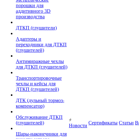
порошки для
аддитивного 3D
производства
ДТКП (глушители)
Адаптеры и
переходники для ДТКП
(глушителей)
Антимиражные чехлы
для ДТКП (глушителей)
Транспортировочные
чехлы и кейсы для
ДТКП (глушителей)
ДТК (дульный тормоз-
компенсатор)
Обслуживание ДТКП
(глушителей)
Сертификаты
Статьи
В
Новости
Шары-наконечники для