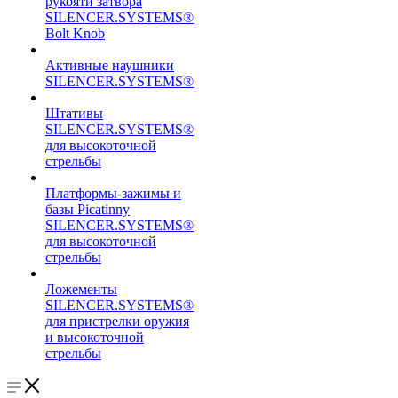
рукояти затвора
SILENCER.SYSTEMS®
Bolt Knob
Активные наушники
SILENCER.SYSTEMS®
Штативы
SILENCER.SYSTEMS®
для высокоточной
стрельбы
Платформы-зажимы и
базы Picatinny
SILENCER.SYSTEMS®
для высокоточной
стрельбы
Ложементы
SILENCER.SYSTEMS®
для пристрелки оружия
и высокоточной
стрельбы