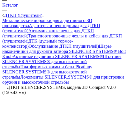
Каталог
—
ДТКП (Глушители)
Металлические порошки для аддитивного 3D
производства
Адаптеры и переходники для ДТКП
(глушителей)
Антимиражные чехлы для ДТКП
(глушителей)
Транспортировочные чехлы и кейсы для ДТКП
(глушителей)
ДТК (дульный тормоз-
компенсатор)
Обслуживание ДТКП (глушителей)
Шары-
наконечники для рукояти затвора SILENCER.SYSTEMS® Bolt
Knob
Активные наушники SILENCER.SYSTEMS®
Штативы
SILENCER.SYSTEMS® для высокоточной
стрельбы
Платформы-зажимы и базы Picatinny
SILENCER.SYSTEMS® для высокоточной
стрельбы
Ложементы SILENCER.SYSTEMS® для пристрелки
оружия и высокоточной стрельбы
—
ДТКП SILENCER.SYSTEMS, модель 3D-Compact V2.0
(150x43 мм)