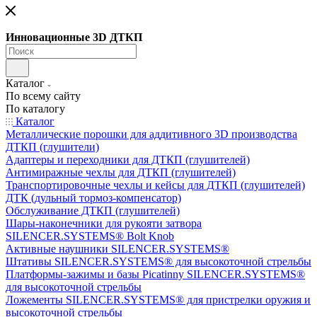
Инновационные 3D ДТКП
Каталог
По всему сайту
По каталогу
Каталог
Металлические порошки для аддитивного 3D производства
ДТКП (глушители)
Адаптеры и переходники для ДТКП (глушителей)
Антимиражные чехлы для ДТКП (глушителей)
Транспортировочные чехлы и кейсы для ДТКП (глушителей)
ДТК (дульный тормоз-компенсатор)
Обслуживание ДТКП (глушителей)
Шары-наконечники для рукояти затвора
SILENCER.SYSTEMS® Bolt Knob
Активные наушники SILENCER.SYSTEMS®
Штативы SILENCER.SYSTEMS® для высокоточной стрельбы
Платформы-зажимы и базы Picatinny SILENCER.SYSTEMS®
для высокоточной стрельбы
Ложементы SILENCER.SYSTEMS® для пристрелки оружия и
высокоточной стрельбы