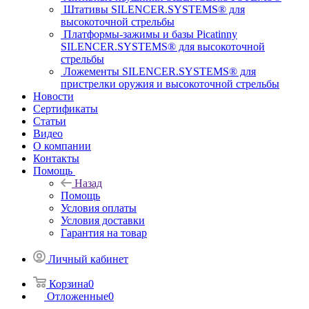
Штативы SILENCER.SYSTEMS® для
высокоточной стрельбы
Платформы-зажимы и базы Picatinny
SILENCER.SYSTEMS® для высокоточной
стрельбы
Ложементы SILENCER.SYSTEMS® для
пристрелки оружия и высокоточной стрельбы
Новости
Сертификаты
Статьи
Видео
О компании
Контакты
Помощь
Назад
Помощь
Условия оплаты
Условия доставки
Гарантия на товар
Личный кабинет
Корзина
0
Отложенные
0