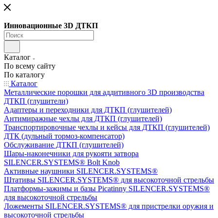
Инновационные 3D ДТКП
Каталог
По всему сайту
По каталогу
Каталог
Металлические порошки для аддитивного 3D производства
ДТКП (глушители)
Адаптеры и переходники для ДТКП (глушителей)
Антимиражные чехлы для ДТКП (глушителей)
Транспортировочные чехлы и кейсы для ДТКП (глушителей)
ДТК (дульный тормоз-компенсатор)
Обслуживание ДТКП (глушителей)
Шары-наконечники для рукояти затвора
SILENCER.SYSTEMS® Bolt Knob
Активные наушники SILENCER.SYSTEMS®
Штативы SILENCER.SYSTEMS® для высокоточной стрельбы
Платформы-зажимы и базы Picatinny SILENCER.SYSTEMS®
для высокоточной стрельбы
Ложементы SILENCER.SYSTEMS® для пристрелки оружия и
высокоточной стрельбы