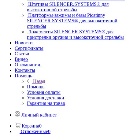
Штативы SILENCER.SYSTEMS® для
высокоточной стрельбы
Платформы-зажимы и базы Picatinny
SILENCER.SYSTEMS® для высокоточной
стрельбы
Ложементы SILENCER.SYSTEMS® для
пристрелки оружия и высокоточной стрельбы
Новости
Сертификаты
Статьи
Видео
О компании
Контакты
Помощь
Назад
Помощь
Условия оплаты
Условия доставки
Гарантия на товар
Личный кабинет
Корзина
0
Отложенные
0