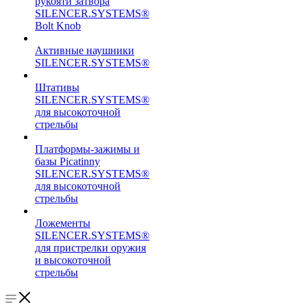
рукояти затвора
SILENCER.SYSTEMS®
Bolt Knob
Активные наушники
SILENCER.SYSTEMS®
Штативы
SILENCER.SYSTEMS®
для высокоточной
стрельбы
Платформы-зажимы и
базы Picatinny
SILENCER.SYSTEMS®
для высокоточной
стрельбы
Ложементы
SILENCER.SYSTEMS®
для пристрелки оружия
и высокоточной
стрельбы