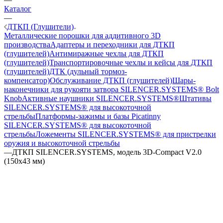
Каталог
—
ДТКП (Глушители)
Металлические порошки для аддитивного 3D
производства
Адаптеры и переходники для ДТКП
(глушителей)
Антимиражные чехлы для ДТКП
(глушителей)
Транспортировочные чехлы и кейсы для ДТКП
(глушителей)
ДТК (дульный тормоз-
компенсатор)
Обслуживание ДТКП (глушителей)
Шары-
наконечники для рукояти затвора SILENCER.SYSTEMS® Bolt
Knob
Активные наушники SILENCER.SYSTEMS®
Штативы
SILENCER.SYSTEMS® для высокоточной
стрельбы
Платформы-зажимы и базы Picatinny
SILENCER.SYSTEMS® для высокоточной
стрельбы
Ложементы SILENCER.SYSTEMS® для пристрелки
оружия и высокоточной стрельбы
—
ДТКП SILENCER.SYSTEMS, модель 3D-Compact V2.0
(150x43 мм)