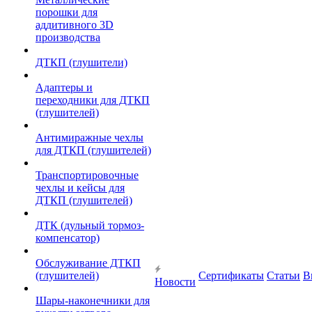
порошки для
аддитивного 3D
производства
ДТКП (глушители)
Адаптеры и
переходники для ДТКП
(глушителей)
Антимиражные чехлы
для ДТКП (глушителей)
Транспортировочные
чехлы и кейсы для
ДТКП (глушителей)
ДТК (дульный тормоз-
компенсатор)
Обслуживание ДТКП
(глушителей)
Сертификаты
Статьи
В
Новости
Шары-наконечники для