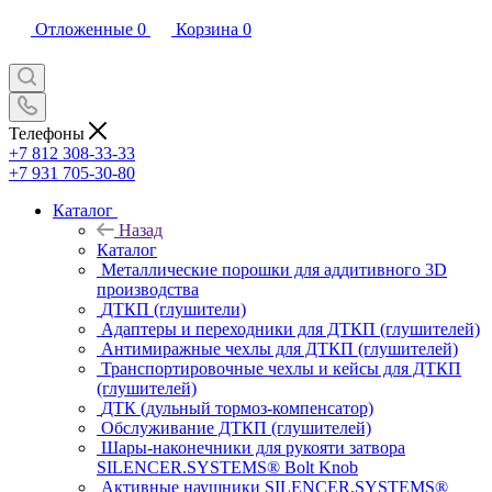
Отложенные
0
Корзина
0
Телефоны
+7 812 308-33-33
+7 931 705-30-80
Каталог
Назад
Каталог
Металлические порошки для аддитивного 3D
производства
ДТКП (глушители)
Адаптеры и переходники для ДТКП (глушителей)
Антимиражные чехлы для ДТКП (глушителей)
Транспортировочные чехлы и кейсы для ДТКП
(глушителей)
ДТК (дульный тормоз-компенсатор)
Обслуживание ДТКП (глушителей)
Шары-наконечники для рукояти затвора
SILENCER.SYSTEMS® Bolt Knob
Активные наушники SILENCER.SYSTEMS®