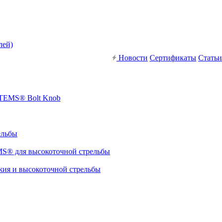
лей)
Новости
Сертификаты
Статьи
STEMS® Bolt Knob
ельбы
S® для высокоточной стрельбы
я и высокоточной стрельбы