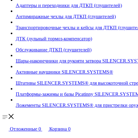
Адаптеры и переходники для ДТКП (глушителей)
Антимиражные чехлы для ДТКП (глушителей)
Транспортировочные чехлы и кейсы для ДТКП (глушите
ДТК (дульный тормоз-компенсатор)
Обслуживание ДТКП (глушителей)
Шары-наконечники для рукояти затвора SILENCER.SY
Активные наушники SILENCER.SYSTEMS®
Штативы SILENCER.SYSTEMS® для высокоточной стр
Платформы-зажимы и базы Picatinny SILENCER.SYSTEM
Ложементы SILENCER.SYSTEMS® для пристрелки оружи
Отложенные
0
Корзина
0