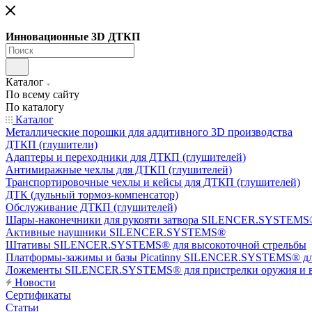
Инновационные 3D ДТКП
Каталог
По всему сайту
По каталогу
Каталог
Металлические порошки для аддитивного 3D производства
ДТКП (глушители)
Адаптеры и переходники для ДТКП (глушителей)
Антимиражные чехлы для ДТКП (глушителей)
Транспортировочные чехлы и кейсы для ДТКП (глушителей)
ДТК (дульный тормоз-компенсатор)
Обслуживание ДТКП (глушителей)
Шары-наконечники для рукояти затвора SILENCER.SYSTEMS®
Активные наушники SILENCER.SYSTEMS®
Штативы SILENCER.SYSTEMS® для высокоточной стрельбы
Платформы-зажимы и базы Picatinny SILENCER.SYSTEMS® дл
Ложементы SILENCER.SYSTEMS® для пристрелки оружия и в
Новости
Сертификаты
Статьи