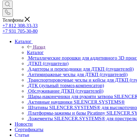
Телефоны
+7 812 308-33-33
+7 931 705-30-80
Каталог
Назад
Каталог
Металлические порошки для аддитивного 3D прои
ДТКП (глушители)
Адаптеры и переходники для ДТКП (глушителей)
Антимиражные чехлы для ДТКП (глушителей)
Транспортировочные чехлы и кейсы для ДТКП (гл
ДТК (дульный тормоз-компенсатор)
Обслуживание ДТКП (глушителей)
Шары-наконечники для рукояти затвора SILENC
Активные наушники SILENCER.SYSTEMS®
Штативы SILENCER.SYSTEMS® для высокоточной
Платформы-зажимы и базы Picatinny SILENCER.S
Ложементы SILENCER.SYSTEMS® для пристрелки 
Новости
Сертификаты
Статьи