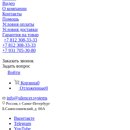
Видео
О компании
Контакты
Помощь
Условия оплаты
Условия доставки
Гарантия на товар
+7 812 308-33-33
+7 812 308-33-33
+7 931 705-30-80
Заказать звонок
Задать вопрос
Войти
Корзина
0
Отложенные
0
info@silencer.systems
Россия, г. Санкт-Петербург
Б.Сампсониевский, д. 66А
Вконтакте
Telegram
YouTube