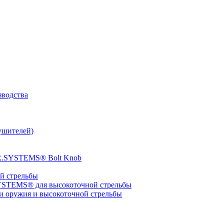
зводства
ушителей)
ER.SYSTEMS® Bolt Knob
 стрельбы
YSTEMS® для высокоточной стрельбы
оружия и высокоточной стрельбы