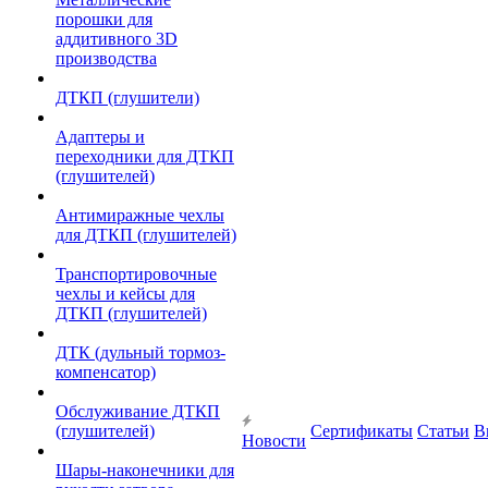
порошки для
аддитивного 3D
производства
ДТКП (глушители)
Адаптеры и
переходники для ДТКП
(глушителей)
Антимиражные чехлы
для ДТКП (глушителей)
Транспортировочные
чехлы и кейсы для
ДТКП (глушителей)
ДТК (дульный тормоз-
компенсатор)
Обслуживание ДТКП
(глушителей)
Сертификаты
Статьи
В
Новости
Шары-наконечники для