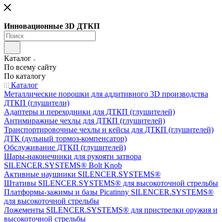
Инновационные 3D ДТКП
Каталог
По всему сайту
По каталогу
Каталог
Металлические порошки для аддитивного 3D производства
ДТКП (глушители)
Адаптеры и переходники для ДТКП (глушителей)
Антимиражные чехлы для ДТКП (глушителей)
Транспортировочные чехлы и кейсы для ДТКП (глушителей)
ДТК (дульный тормоз-компенсатор)
Обслуживание ДТКП (глушителей)
Шары-наконечники для рукояти затвора
SILENCER.SYSTEMS® Bolt Knob
Активные наушники SILENCER.SYSTEMS®
Штативы SILENCER.SYSTEMS® для высокоточной стрельбы
Платформы-зажимы и базы Picatinny SILENCER.SYSTEMS®
для высокоточной стрельбы
Ложементы SILENCER.SYSTEMS® для пристрелки оружия и
высокоточной стрельбы