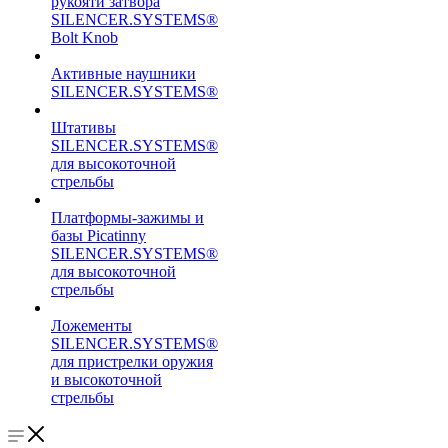
рукояти затвора
SILENCER.SYSTEMS®
Bolt Knob
Активные наушники
SILENCER.SYSTEMS®
Штативы
SILENCER.SYSTEMS®
для высокоточной
стрельбы
Платформы-зажимы и
базы Picatinny
SILENCER.SYSTEMS®
для высокоточной
стрельбы
Ложементы
SILENCER.SYSTEMS®
для пристрелки оружия
и высокоточной
стрельбы