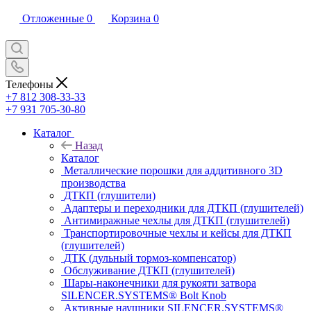
Отложенные
0
Корзина
0
Телефоны
+7 812 308-33-33
+7 931 705-30-80
Каталог
Назад
Каталог
Металлические порошки для аддитивного 3D
производства
ДТКП (глушители)
Адаптеры и переходники для ДТКП (глушителей)
Антимиражные чехлы для ДТКП (глушителей)
Транспортировочные чехлы и кейсы для ДТКП
(глушителей)
ДТК (дульный тормоз-компенсатор)
Обслуживание ДТКП (глушителей)
Шары-наконечники для рукояти затвора
SILENCER.SYSTEMS® Bolt Knob
Активные наушники SILENCER.SYSTEMS®