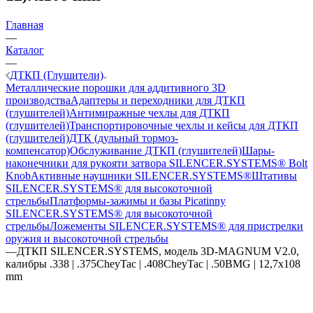
Главная
—
Каталог
—
ДТКП (Глушители)
Металлические порошки для аддитивного 3D
производства
Адаптеры и переходники для ДТКП
(глушителей)
Антимиражные чехлы для ДТКП
(глушителей)
Транспортировочные чехлы и кейсы для ДТКП
(глушителей)
ДТК (дульный тормоз-
компенсатор)
Обслуживание ДТКП (глушителей)
Шары-
наконечники для рукояти затвора SILENCER.SYSTEMS® Bolt
Knob
Активные наушники SILENCER.SYSTEMS®
Штативы
SILENCER.SYSTEMS® для высокоточной
стрельбы
Платформы-зажимы и базы Picatinny
SILENCER.SYSTEMS® для высокоточной
стрельбы
Ложементы SILENCER.SYSTEMS® для пристрелки
оружия и высокоточной стрельбы
—
ДТКП SILENCER.SYSTEMS, модель 3D-MAGNUM V2.0,
калибры .338 | .375CheyTac | .408CheyTac | .50BMG | 12,7x108
mm