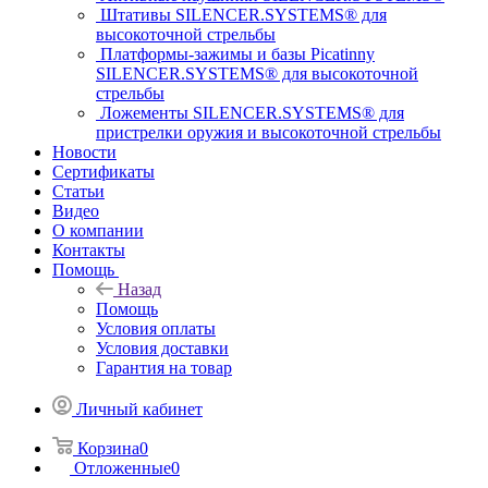
Штативы SILENCER.SYSTEMS® для
высокоточной стрельбы
Платформы-зажимы и базы Picatinny
SILENCER.SYSTEMS® для высокоточной
стрельбы
Ложементы SILENCER.SYSTEMS® для
пристрелки оружия и высокоточной стрельбы
Новости
Сертификаты
Статьи
Видео
О компании
Контакты
Помощь
Назад
Помощь
Условия оплаты
Условия доставки
Гарантия на товар
Личный кабинет
Корзина
0
Отложенные
0