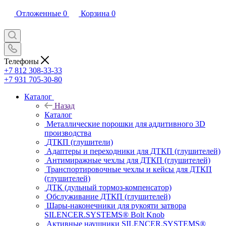
Отложенные
0
Корзина
0
Телефоны
+7 812 308-33-33
+7 931 705-30-80
Каталог
Назад
Каталог
Металлические порошки для аддитивного 3D
производства
ДТКП (глушители)
Адаптеры и переходники для ДТКП (глушителей)
Антимиражные чехлы для ДТКП (глушителей)
Транспортировочные чехлы и кейсы для ДТКП
(глушителей)
ДТК (дульный тормоз-компенсатор)
Обслуживание ДТКП (глушителей)
Шары-наконечники для рукояти затвора
SILENCER.SYSTEMS® Bolt Knob
Активные наушники SILENCER.SYSTEMS®