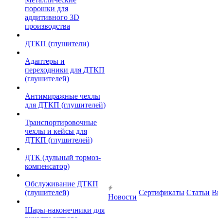
порошки для
аддитивного 3D
производства
ДТКП (глушители)
Адаптеры и
переходники для ДТКП
(глушителей)
Антимиражные чехлы
для ДТКП (глушителей)
Транспортировочные
чехлы и кейсы для
ДТКП (глушителей)
ДТК (дульный тормоз-
компенсатор)
Обслуживание ДТКП
(глушителей)
Сертификаты
Статьи
В
Новости
Шары-наконечники для