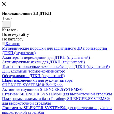
Инновационные 3D ДТКП
Каталог
По всему сайту
По каталогу
Каталог
Металлические порошки для аддитивного 3D производства
ДТКП (глушители)
Адаптеры и переходники для ДТКП (глушителей)
Антимиражные чехлы для ДТКП (глушителей)
Транспортировочные чехлы и кейсы для ДТКП (глушителей)
ДТК (дульный тормоз-компенсатор)
Обслуживание ДТКП (глушителей)
Шары-наконечники для рукояти затвора
SILENCER.SYSTEMS® Bolt Knob
Активные наушники SILENCER.SYSTEMS®
Штативы SILENCER.SYSTEMS® для высокоточной стрельбы
Платформы-зажимы и базы Picatinny SILENCER.SYSTEMS®
для высокоточной стрельбы
Ложементы SILENCER.SYSTEMS® для пристрелки оружия и
высокоточной стрельбы