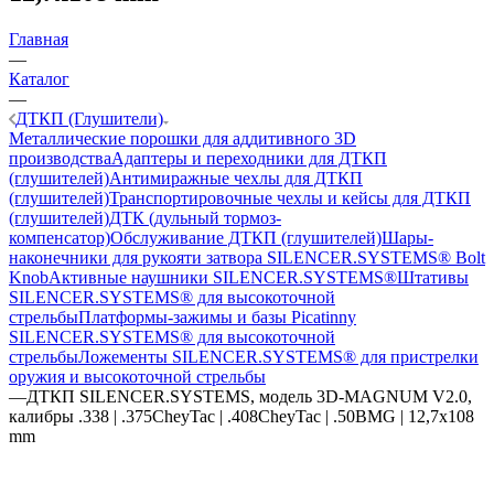
Главная
—
Каталог
—
ДТКП (Глушители)
Металлические порошки для аддитивного 3D
производства
Адаптеры и переходники для ДТКП
(глушителей)
Антимиражные чехлы для ДТКП
(глушителей)
Транспортировочные чехлы и кейсы для ДТКП
(глушителей)
ДТК (дульный тормоз-
компенсатор)
Обслуживание ДТКП (глушителей)
Шары-
наконечники для рукояти затвора SILENCER.SYSTEMS® Bolt
Knob
Активные наушники SILENCER.SYSTEMS®
Штативы
SILENCER.SYSTEMS® для высокоточной
стрельбы
Платформы-зажимы и базы Picatinny
SILENCER.SYSTEMS® для высокоточной
стрельбы
Ложементы SILENCER.SYSTEMS® для пристрелки
оружия и высокоточной стрельбы
—
ДТКП SILENCER.SYSTEMS, модель 3D-MAGNUM V2.0,
калибры .338 | .375CheyTac | .408CheyTac | .50BMG | 12,7x108
mm