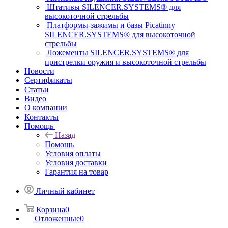
Штативы SILENCER.SYSTEMS® для
высокоточной стрельбы
Платформы-зажимы и базы Picatinny
SILENCER.SYSTEMS® для высокоточной
стрельбы
Ложементы SILENCER.SYSTEMS® для
пристрелки оружия и высокоточной стрельбы
Новости
Сертификаты
Статьи
Видео
О компании
Контакты
Помощь
Назад
Помощь
Условия оплаты
Условия доставки
Гарантия на товар
Личный кабинет
Корзина
0
Отложенные
0