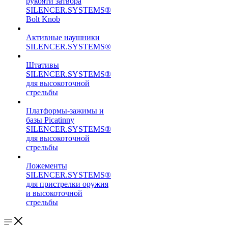
рукояти затвора
SILENCER.SYSTEMS®
Bolt Knob
Активные наушники
SILENCER.SYSTEMS®
Штативы
SILENCER.SYSTEMS®
для высокоточной
стрельбы
Платформы-зажимы и
базы Picatinny
SILENCER.SYSTEMS®
для высокоточной
стрельбы
Ложементы
SILENCER.SYSTEMS®
для пристрелки оружия
и высокоточной
стрельбы