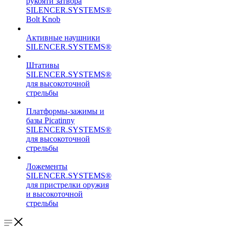
рукояти затвора
SILENCER.SYSTEMS®
Bolt Knob
Активные наушники
SILENCER.SYSTEMS®
Штативы
SILENCER.SYSTEMS®
для высокоточной
стрельбы
Платформы-зажимы и
базы Picatinny
SILENCER.SYSTEMS®
для высокоточной
стрельбы
Ложементы
SILENCER.SYSTEMS®
для пристрелки оружия
и высокоточной
стрельбы