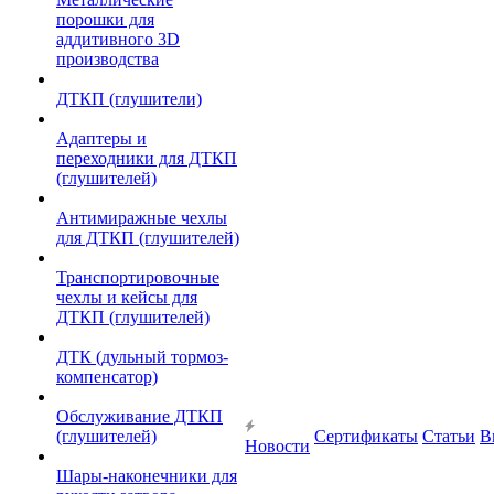
порошки для
аддитивного 3D
производства
ДТКП (глушители)
Адаптеры и
переходники для ДТКП
(глушителей)
Антимиражные чехлы
для ДТКП (глушителей)
Транспортировочные
чехлы и кейсы для
ДТКП (глушителей)
ДТК (дульный тормоз-
компенсатор)
Обслуживание ДТКП
(глушителей)
Сертификаты
Статьи
В
Новости
Шары-наконечники для