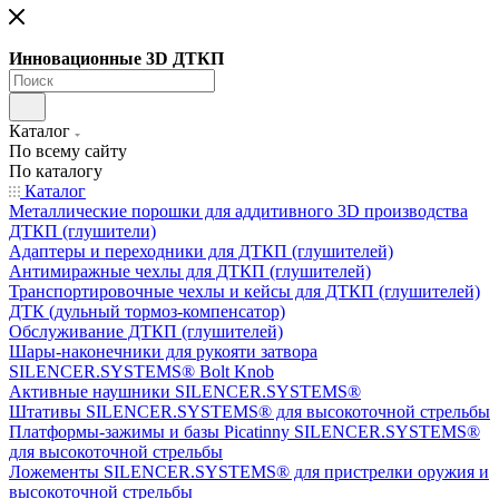
Инновационные 3D ДТКП
Каталог
По всему сайту
По каталогу
Каталог
Металлические порошки для аддитивного 3D производства
ДТКП (глушители)
Адаптеры и переходники для ДТКП (глушителей)
Антимиражные чехлы для ДТКП (глушителей)
Транспортировочные чехлы и кейсы для ДТКП (глушителей)
ДТК (дульный тормоз-компенсатор)
Обслуживание ДТКП (глушителей)
Шары-наконечники для рукояти затвора
SILENCER.SYSTEMS® Bolt Knob
Активные наушники SILENCER.SYSTEMS®
Штативы SILENCER.SYSTEMS® для высокоточной стрельбы
Платформы-зажимы и базы Picatinny SILENCER.SYSTEMS®
для высокоточной стрельбы
Ложементы SILENCER.SYSTEMS® для пристрелки оружия и
высокоточной стрельбы