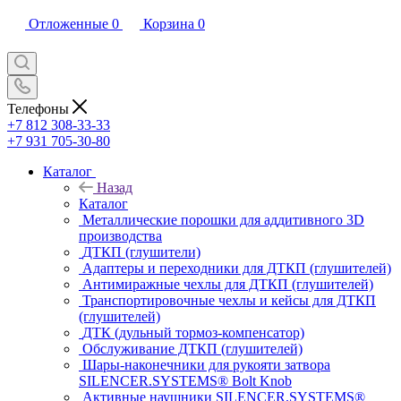
Отложенные
0
Корзина
0
Телефоны
+7 812 308-33-33
+7 931 705-30-80
Каталог
Назад
Каталог
Металлические порошки для аддитивного 3D
производства
ДТКП (глушители)
Адаптеры и переходники для ДТКП (глушителей)
Антимиражные чехлы для ДТКП (глушителей)
Транспортировочные чехлы и кейсы для ДТКП
(глушителей)
ДТК (дульный тормоз-компенсатор)
Обслуживание ДТКП (глушителей)
Шары-наконечники для рукояти затвора
SILENCER.SYSTEMS® Bolt Knob
Активные наушники SILENCER.SYSTEMS®