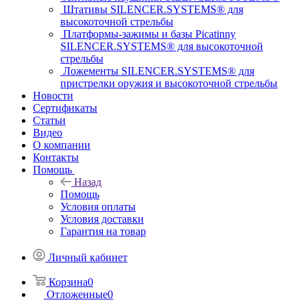
Штативы SILENCER.SYSTEMS® для
высокоточной стрельбы
Платформы-зажимы и базы Picatinny
SILENCER.SYSTEMS® для высокоточной
стрельбы
Ложементы SILENCER.SYSTEMS® для
пристрелки оружия и высокоточной стрельбы
Новости
Сертификаты
Статьи
Видео
О компании
Контакты
Помощь
Назад
Помощь
Условия оплаты
Условия доставки
Гарантия на товар
Личный кабинет
Корзина
0
Отложенные
0