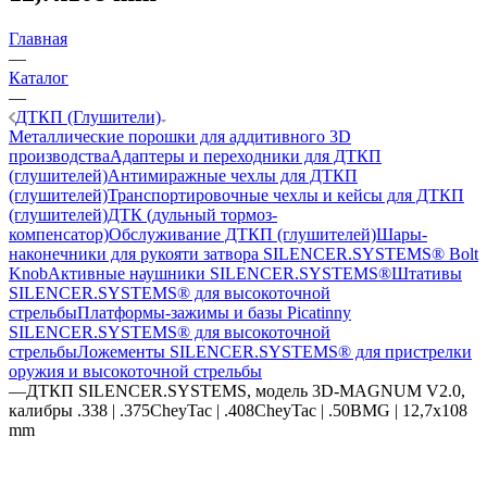
Главная
—
Каталог
—
ДТКП (Глушители)
Металлические порошки для аддитивного 3D
производства
Адаптеры и переходники для ДТКП
(глушителей)
Антимиражные чехлы для ДТКП
(глушителей)
Транспортировочные чехлы и кейсы для ДТКП
(глушителей)
ДТК (дульный тормоз-
компенсатор)
Обслуживание ДТКП (глушителей)
Шары-
наконечники для рукояти затвора SILENCER.SYSTEMS® Bolt
Knob
Активные наушники SILENCER.SYSTEMS®
Штативы
SILENCER.SYSTEMS® для высокоточной
стрельбы
Платформы-зажимы и базы Picatinny
SILENCER.SYSTEMS® для высокоточной
стрельбы
Ложементы SILENCER.SYSTEMS® для пристрелки
оружия и высокоточной стрельбы
—
ДТКП SILENCER.SYSTEMS, модель 3D-MAGNUM V2.0,
калибры .338 | .375CheyTac | .408CheyTac | .50BMG | 12,7x108
mm