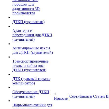
порошки для
аддитивного 3D
производства
ДТКП (глушители)
Адаптеры и
переходники для ДТКП
(глушителей)
Антимиражные чехлы
для ДТКП (глушителей)
Транспортировочные
чехлы и кейсы для
ДТКП (глушителей)
ДТК (дульный тормоз-
компенсатор)
Обслуживание ДТКП
(глушителей)
Сертификаты
Статьи
В
Новости
Шары-наконечники для