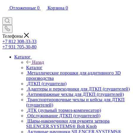
Отложенные
0
Корзина
0
Телефоны
+7 812 308-33-33
+7 931 705-30-80
Каталог
Назад
Каталог
Металлические порошки для аддитивного 3D
производства
ДТКП (глушители)
Адаптеры и переходники для ДТКП (глушителей)
Антимиражные чехлы для ДТКП (глушителей)
Транспортировочные чехлы и кейсы для ДТКП
(глушителей)
ДТК (дульный тормоз-компенсатор)
Обслуживание ДТКП (глушителей)
Шары-наконечники для рукояти затвора
SILENCER.SYSTEMS® Bolt Knob
Активные наушники SILENCER.SYSTEMS®