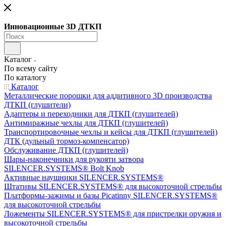
Инновационные 3D ДТКП
Каталог
По всему сайту
По каталогу
Каталог
Металлические порошки для аддитивного 3D производства
ДТКП (глушители)
Адаптеры и переходники для ДТКП (глушителей)
Антимиражные чехлы для ДТКП (глушителей)
Транспортировочные чехлы и кейсы для ДТКП (глушителей)
ДТК (дульный тормоз-компенсатор)
Обслуживание ДТКП (глушителей)
Шары-наконечники для рукояти затвора
SILENCER.SYSTEMS® Bolt Knob
Активные наушники SILENCER.SYSTEMS®
Штативы SILENCER.SYSTEMS® для высокоточной стрельбы
Платформы-зажимы и базы Picatinny SILENCER.SYSTEMS®
для высокоточной стрельбы
Ложементы SILENCER.SYSTEMS® для пристрелки оружия и
высокоточной стрельбы