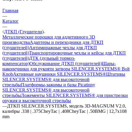
Главная
—
Каталог
—
ДТКП (Глушители)
Металлические порошки для аддитивного 3D
производства
Адаптеры и переходники для ДТКП
(глушителей)
Антимиражные чехлы для ДТКП
(глушителей)
Транспортировочные чехлы и кейсы для ДТКП
(глушителей)
ДТК (дульный тормоз-
компенсатор)
Обслуживание ДТКП (глушителей)
Шары-
наконечники для рукояти затвора SILENCER.SYSTEMS® Bolt
Knob
Активные наушники SILENCER.SYSTEMS®
Штативы
SILENCER.SYSTEMS® для высокоточной
стрельбы
Платформы-зажимы и базы Picatinny
SILENCER.SYSTEMS® для высокоточной
стрельбы
Ложементы SILENCER.SYSTEMS® для пристрелки
оружия и высокоточной стрельбы
—
ДТКП SILENCER.SYSTEMS, модель 3D-MAGNUM V2.0,
калибры .338 | .375CheyTac | .408CheyTac | .50BMG | 12,7x108
mm