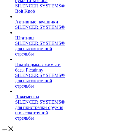
рукояти затвора
SILENCER.SYSTEMS®
Bolt Knob
Активные наушники
SILENCER.SYSTEMS®
Штативы
SILENCER.SYSTEMS®
для высокоточной
стрельбы
Платформы-зажимы и
базы Picatinny
SILENCER.SYSTEMS®
для высокоточной
стрельбы
Ложементы
SILENCER.SYSTEMS®
для пристрелки оружия
и высокоточной
стрельбы