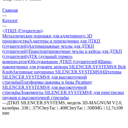
Главная
—
Каталог
—
ДТКП (Глушители)
Металлические порошки для аддитивного 3D
производства
Адаптеры и переходники для ДТКП
(глушителей)
Антимиражные чехлы для ДТКП
(глушителей)
Транспортировочные чехлы и кейсы для ДТКП
(глушителей)
ДТК (дульный тормоз-
компенсатор)
Обслуживание ДТКП (глушителей)
Шары-
наконечники для рукояти затвора SILENCER.SYSTEMS® Bolt
Knob
Активные наушники SILENCER.SYSTEMS®
Штативы
SILENCER.SYSTEMS® для высокоточной
стрельбы
Платформы-зажимы и базы Picatinny
SILENCER.SYSTEMS® для высокоточной
стрельбы
Ложементы SILENCER.SYSTEMS® для пристрелки
оружия и высокоточной стрельбы
—
ДТКП SILENCER.SYSTEMS, модель 3D-MAGNUM V2.0,
калибры .338 | .375CheyTac | .408CheyTac | .50BMG | 12,7x108
mm