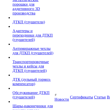
порошки для
аддитивного 3D
производства
ДТКП (глушители)
Адаптеры и
переходники для ДТКП
(глушителей)
Антимиражные чехлы
для ДТКП (глушителей)
Транспортировочные
чехлы и кейсы для
ДТКП (глушителей)
ДТК (дульный тормоз-
компенсатор)
Обслуживание ДТКП
(глушителей)
Сертификаты
Статьи
В
Новости
Шары-наконечники для