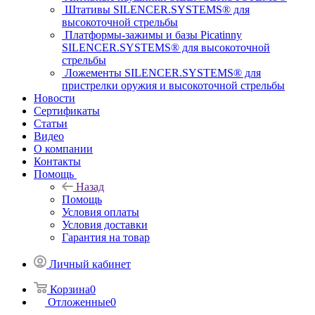
Штативы SILENCER.SYSTEMS® для
высокоточной стрельбы
Платформы-зажимы и базы Picatinny
SILENCER.SYSTEMS® для высокоточной
стрельбы
Ложементы SILENCER.SYSTEMS® для
пристрелки оружия и высокоточной стрельбы
Новости
Сертификаты
Статьи
Видео
О компании
Контакты
Помощь
Назад
Помощь
Условия оплаты
Условия доставки
Гарантия на товар
Личный кабинет
Корзина
0
Отложенные
0