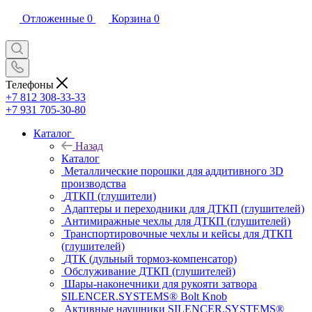
Отложенные
0
Корзина
0
Телефоны
+7 812 308-33-33
+7 931 705-30-80
Каталог
Назад
Каталог
Металлические порошки для аддитивного 3D
производства
ДТКП (глушители)
Адаптеры и переходники для ДТКП (глушителей)
Антимиражные чехлы для ДТКП (глушителей)
Транспортировочные чехлы и кейсы для ДТКП
(глушителей)
ДТК (дульный тормоз-компенсатор)
Обслуживание ДТКП (глушителей)
Шары-наконечники для рукояти затвора
SILENCER.SYSTEMS® Bolt Knob
Активные наушники SILENCER.SYSTEMS®