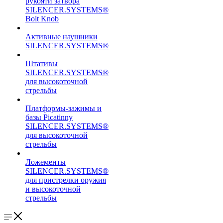
рукояти затвора
SILENCER.SYSTEMS®
Bolt Knob
Активные наушники
SILENCER.SYSTEMS®
Штативы
SILENCER.SYSTEMS®
для высокоточной
стрельбы
Платформы-зажимы и
базы Picatinny
SILENCER.SYSTEMS®
для высокоточной
стрельбы
Ложементы
SILENCER.SYSTEMS®
для пристрелки оружия
и высокоточной
стрельбы