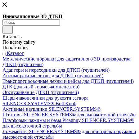
Инновационные 3D ДТКП
Каталог
По всему сайту
По каталогу
Каталог
Металлические порошки для аддитивного 3D производства
ДТКП (глушители)
Адаптеры и переходники для ДТКП (глушителей)
Антимиражные чехлы для ДТКП (глушителей)
Транспортировочные чехлы и кейсы для ДТКП (глушителей)
ДТК (дульный тормоз-компенсатор)
Обслуживание ДТКП (глушителей)
Шары-наконечники для рукояти затвора
SILENCER.SYSTEMS® Bolt Knob
Активные наушники SILENCER.SYSTEMS®
Штативы SILENCER.SYSTEMS® для высокоточной стрельбы
Платформы-зажимы и базы Picatinny SILENCER.SYSTEMS®
для высокоточной стрельбы
Ложементы SILENCER.SYSTEMS® для пристрелки оружия и
высокоточной стрельбы