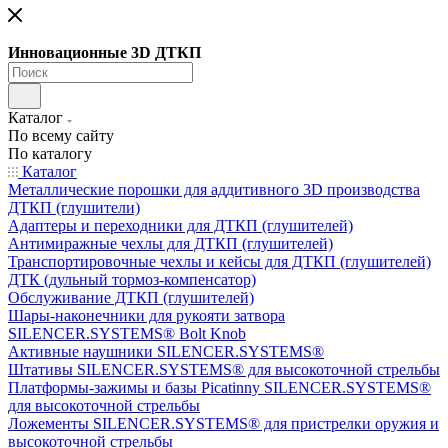
Инновационные 3D ДТКП
Каталог
По всему сайту
По каталогу
Каталог
Металлические порошки для аддитивного 3D производства
ДТКП (глушители)
Адаптеры и переходники для ДТКП (глушителей)
Антимиражные чехлы для ДТКП (глушителей)
Транспортировочные чехлы и кейсы для ДТКП (глушителей)
ДТК (дульный тормоз-компенсатор)
Обслуживание ДТКП (глушителей)
Шары-наконечники для рукояти затвора
SILENCER.SYSTEMS® Bolt Knob
Активные наушники SILENCER.SYSTEMS®
Штативы SILENCER.SYSTEMS® для высокоточной стрельбы
Платформы-зажимы и базы Picatinny SILENCER.SYSTEMS®
для высокоточной стрельбы
Ложементы SILENCER.SYSTEMS® для пристрелки оружия и
высокоточной стрельбы