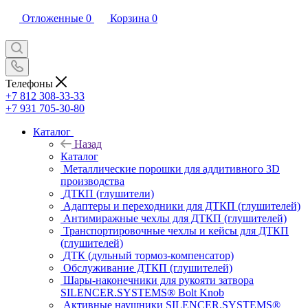
Отложенные
0
Корзина
0
Телефоны
+7 812 308-33-33
+7 931 705-30-80
Каталог
Назад
Каталог
Металлические порошки для аддитивного 3D
производства
ДТКП (глушители)
Адаптеры и переходники для ДТКП (глушителей)
Антимиражные чехлы для ДТКП (глушителей)
Транспортировочные чехлы и кейсы для ДТКП
(глушителей)
ДТК (дульный тормоз-компенсатор)
Обслуживание ДТКП (глушителей)
Шары-наконечники для рукояти затвора
SILENCER.SYSTEMS® Bolt Knob
Активные наушники SILENCER.SYSTEMS®