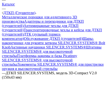
Каталог
—
ДТКП (Глушители)
Металлические порошки для аддитивного 3D
производства
Адаптеры и переходники для ДТКП
(глушителей)
Антимиражные чехлы для ДТКП
(глушителей)
Транспортировочные чехлы и кейсы для ДТКП
(глушителей)
ДТК (дульный тормоз-
компенсатор)
Обслуживание ДТКП (глушителей)
Шары-
наконечники для рукояти затвора SILENCER.SYSTEMS® Bolt
Knob
Активные наушники SILENCER.SYSTEMS®
Штативы
SILENCER.SYSTEMS® для высокоточной
стрельбы
Платформы-зажимы и базы Picatinny
SILENCER.SYSTEMS® для высокоточной
стрельбы
Ложементы SILENCER.SYSTEMS® для пристрелки
оружия и высокоточной стрельбы
—
ДТКП SILENCER.SYSTEMS, модель 3D-Compact V2.0
(150x43 мм)