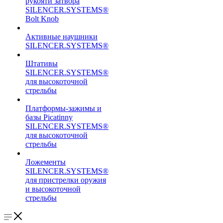
рукояти затвора
SILENCER.SYSTEMS®
Bolt Knob
Активные наушники
SILENCER.SYSTEMS®
Штативы
SILENCER.SYSTEMS®
для высокоточной
стрельбы
Платформы-зажимы и
базы Picatinny
SILENCER.SYSTEMS®
для высокоточной
стрельбы
Ложементы
SILENCER.SYSTEMS®
для пристрелки оружия
и высокоточной
стрельбы