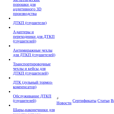
порошки для
аддитивного 3D
производства
ДТКП (глушители)
Адаптеры и
переходники для ДТКП
(глушителей)
Антимиражные чехлы
для ДТКП (глушителей)
Транспортировочные
чехлы и кейсы для
ДТКП (глушителей)
ДТК (дульный тормоз-
компенсатор)
Обслуживание ДТКП
(глушителей)
Сертификаты
Статьи
В
Новости
Шары-наконечники для