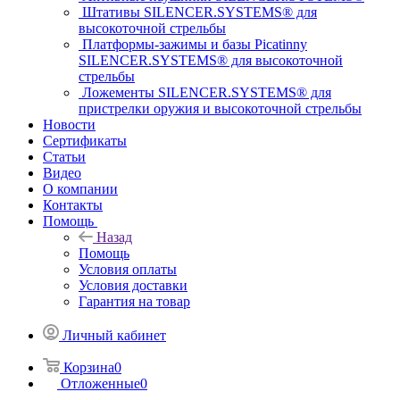
Штативы SILENCER.SYSTEMS® для
высокоточной стрельбы
Платформы-зажимы и базы Picatinny
SILENCER.SYSTEMS® для высокоточной
стрельбы
Ложементы SILENCER.SYSTEMS® для
пристрелки оружия и высокоточной стрельбы
Новости
Сертификаты
Статьи
Видео
О компании
Контакты
Помощь
Назад
Помощь
Условия оплаты
Условия доставки
Гарантия на товар
Личный кабинет
Корзина
0
Отложенные
0