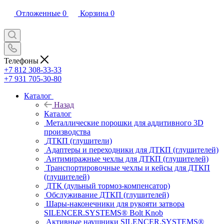
Отложенные
0
Корзина
0
Телефоны
+7 812 308-33-33
+7 931 705-30-80
Каталог
Назад
Каталог
Металлические порошки для аддитивного 3D
производства
ДТКП (глушители)
Адаптеры и переходники для ДТКП (глушителей)
Антимиражные чехлы для ДТКП (глушителей)
Транспортировочные чехлы и кейсы для ДТКП
(глушителей)
ДТК (дульный тормоз-компенсатор)
Обслуживание ДТКП (глушителей)
Шары-наконечники для рукояти затвора
SILENCER.SYSTEMS® Bolt Knob
Активные наушники SILENCER.SYSTEMS®