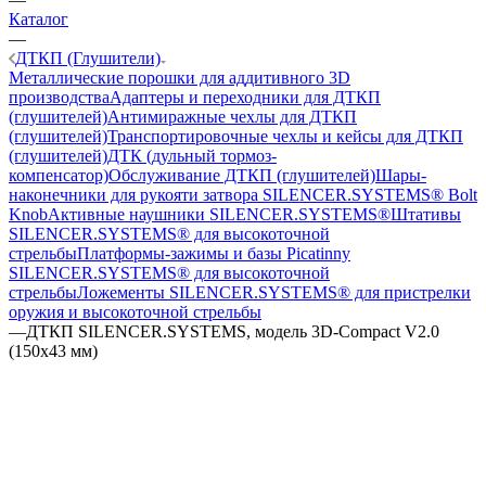
Каталог
—
ДТКП (Глушители)
Металлические порошки для аддитивного 3D
производства
Адаптеры и переходники для ДТКП
(глушителей)
Антимиражные чехлы для ДТКП
(глушителей)
Транспортировочные чехлы и кейсы для ДТКП
(глушителей)
ДТК (дульный тормоз-
компенсатор)
Обслуживание ДТКП (глушителей)
Шары-
наконечники для рукояти затвора SILENCER.SYSTEMS® Bolt
Knob
Активные наушники SILENCER.SYSTEMS®
Штативы
SILENCER.SYSTEMS® для высокоточной
стрельбы
Платформы-зажимы и базы Picatinny
SILENCER.SYSTEMS® для высокоточной
стрельбы
Ложементы SILENCER.SYSTEMS® для пристрелки
оружия и высокоточной стрельбы
—
ДТКП SILENCER.SYSTEMS, модель 3D-Compact V2.0
(150x43 мм)