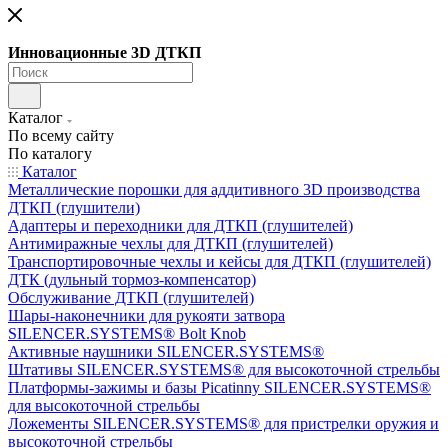
Инновационные 3D ДТКП
Каталог
По всему сайту
По каталогу
Каталог
Металлические порошки для аддитивного 3D производства
ДТКП (глушители)
Адаптеры и переходники для ДТКП (глушителей)
Антимиражные чехлы для ДТКП (глушителей)
Транспортировочные чехлы и кейсы для ДТКП (глушителей)
ДТК (дульный тормоз-компенсатор)
Обслуживание ДТКП (глушителей)
Шары-наконечники для рукояти затвора
SILENCER.SYSTEMS® Bolt Knob
Активные наушники SILENCER.SYSTEMS®
Штативы SILENCER.SYSTEMS® для высокоточной стрельбы
Платформы-зажимы и базы Picatinny SILENCER.SYSTEMS®
для высокоточной стрельбы
Ложементы SILENCER.SYSTEMS® для пристрелки оружия и
высокоточной стрельбы