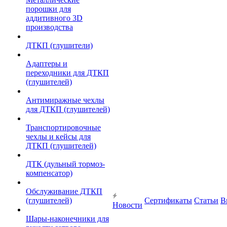
порошки для
аддитивного 3D
производства
ДТКП (глушители)
Адаптеры и
переходники для ДТКП
(глушителей)
Антимиражные чехлы
для ДТКП (глушителей)
Транспортировочные
чехлы и кейсы для
ДТКП (глушителей)
ДТК (дульный тормоз-
компенсатор)
Обслуживание ДТКП
(глушителей)
Сертификаты
Статьи
В
Новости
Шары-наконечники для