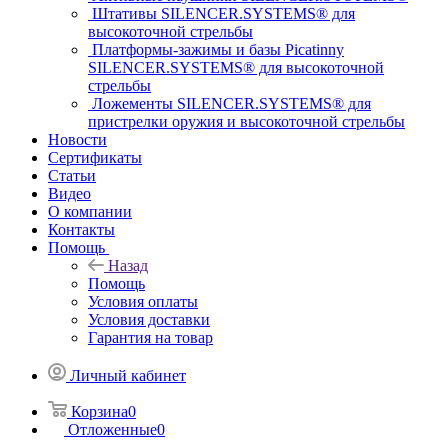
Штативы SILENCER.SYSTEMS® для
высокоточной стрельбы
Платформы-зажимы и базы Picatinny
SILENCER.SYSTEMS® для высокоточной
стрельбы
Ложементы SILENCER.SYSTEMS® для
пристрелки оружия и высокоточной стрельбы
Новости
Сертификаты
Статьи
Видео
О компании
Контакты
Помощь
Назад
Помощь
Условия оплаты
Условия доставки
Гарантия на товар
Личный кабинет
Корзина
0
Отложенные
0