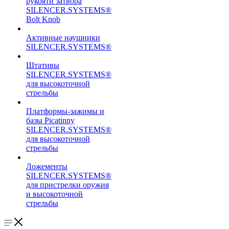
рукояти затвора
SILENCER.SYSTEMS®
Bolt Knob
Активные наушники
SILENCER.SYSTEMS®
Штативы
SILENCER.SYSTEMS®
для высокоточной
стрельбы
Платформы-зажимы и
базы Picatinny
SILENCER.SYSTEMS®
для высокоточной
стрельбы
Ложементы
SILENCER.SYSTEMS®
для пристрелки оружия
и высокоточной
стрельбы