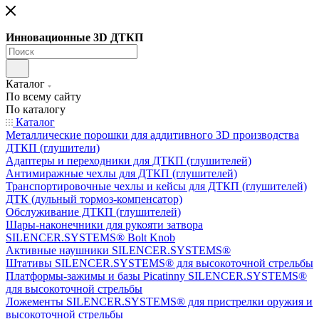
Инновационные 3D ДТКП
Каталог
По всему сайту
По каталогу
Каталог
Металлические порошки для аддитивного 3D производства
ДТКП (глушители)
Адаптеры и переходники для ДТКП (глушителей)
Антимиражные чехлы для ДТКП (глушителей)
Транспортировочные чехлы и кейсы для ДТКП (глушителей)
ДТК (дульный тормоз-компенсатор)
Обслуживание ДТКП (глушителей)
Шары-наконечники для рукояти затвора
SILENCER.SYSTEMS® Bolt Knob
Активные наушники SILENCER.SYSTEMS®
Штативы SILENCER.SYSTEMS® для высокоточной стрельбы
Платформы-зажимы и базы Picatinny SILENCER.SYSTEMS®
для высокоточной стрельбы
Ложементы SILENCER.SYSTEMS® для пристрелки оружия и
высокоточной стрельбы