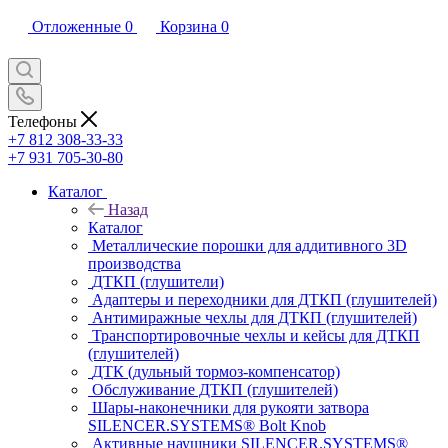
Отложенные
0
Корзина
0
Телефоны
+7 812 308-33-33
+7 931 705-30-80
Каталог
Назад
Каталог
Металлические порошки для аддитивного 3D
производства
ДТКП (глушители)
Адаптеры и переходники для ДТКП (глушителей)
Антимиражные чехлы для ДТКП (глушителей)
Транспортировочные чехлы и кейсы для ДТКП
(глушителей)
ДТК (дульный тормоз-компенсатор)
Обслуживание ДТКП (глушителей)
Шары-наконечники для рукояти затвора
SILENCER.SYSTEMS® Bolt Knob
Активные наушники SILENCER.SYSTEMS®