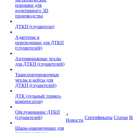
порошки для
аддитивного 3D
производства
ДТКП (глушители)
Адаптеры и
переходники для ДТКП
(глушителей)
Антимиражные чехлы
для ДТКП (глушителей)
Транспортировочные
чехлы и кейсы для
ДТКП (глушителей)
ДТК (дульный тормоз-
компенсатор)
Обслуживание ДТКП
(глушителей)
Сертификаты
Статьи
В
Новости
Шары-наконечники для