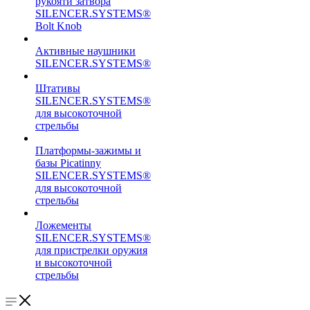
рукояти затвора
SILENCER.SYSTEMS®
Bolt Knob
Активные наушники
SILENCER.SYSTEMS®
Штативы
SILENCER.SYSTEMS®
для высокоточной
стрельбы
Платформы-зажимы и
базы Picatinny
SILENCER.SYSTEMS®
для высокоточной
стрельбы
Ложементы
SILENCER.SYSTEMS®
для пристрелки оружия
и высокоточной
стрельбы