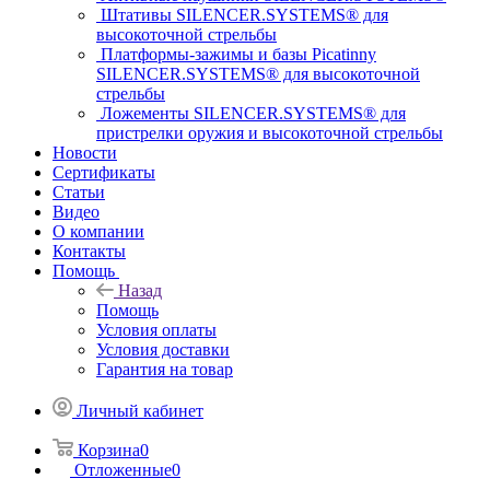
Штативы SILENCER.SYSTEMS® для
высокоточной стрельбы
Платформы-зажимы и базы Picatinny
SILENCER.SYSTEMS® для высокоточной
стрельбы
Ложементы SILENCER.SYSTEMS® для
пристрелки оружия и высокоточной стрельбы
Новости
Сертификаты
Статьи
Видео
О компании
Контакты
Помощь
Назад
Помощь
Условия оплаты
Условия доставки
Гарантия на товар
Личный кабинет
Корзина
0
Отложенные
0