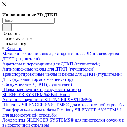
Инновационные 3D ДТКП
Каталог
По всему сайту
По каталогу
Каталог
Металлические порошки для аддитивного 3D производства
ДТКП (глушители)
Адаптеры и переходники для ДТКП (глушителей)
Антимиражные чехлы для ДТКП (глушителей)
Транспортировочные чехлы и кейсы для ДТКП (глушителей)
ДТК (дульный тормоз-компенсатор)
Обслуживание ДТКП (глушителей)
Шары-наконечники для рукояти затвора
SILENCER.SYSTEMS® Bolt Knob
Активные наушники SILENCER.SYSTEMS®
Штативы SILENCER.SYSTEMS® для высокоточной стрельбы
Платформы-зажимы и базы Picatinny SILENCER.SYSTEMS®
для высокоточной стрельбы
Ложементы SILENCER.SYSTEMS® для пристрелки оружия и
высокоточной стрельбы