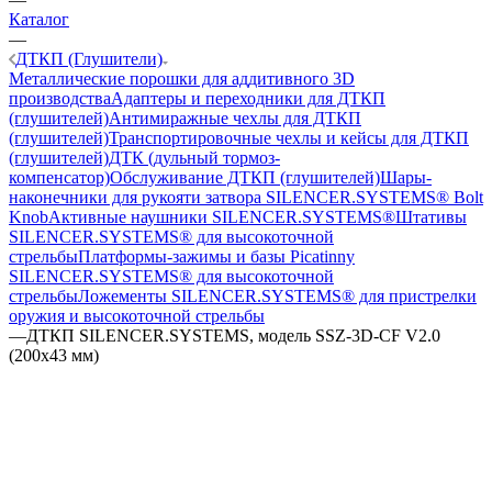
Каталог
—
ДТКП (Глушители)
Металлические порошки для аддитивного 3D
производства
Адаптеры и переходники для ДТКП
(глушителей)
Антимиражные чехлы для ДТКП
(глушителей)
Транспортировочные чехлы и кейсы для ДТКП
(глушителей)
ДТК (дульный тормоз-
компенсатор)
Обслуживание ДТКП (глушителей)
Шары-
наконечники для рукояти затвора SILENCER.SYSTEMS® Bolt
Knob
Активные наушники SILENCER.SYSTEMS®
Штативы
SILENCER.SYSTEMS® для высокоточной
стрельбы
Платформы-зажимы и базы Picatinny
SILENCER.SYSTEMS® для высокоточной
стрельбы
Ложементы SILENCER.SYSTEMS® для пристрелки
оружия и высокоточной стрельбы
—
ДТКП SILENCER.SYSTEMS, модель SSZ-3D-CF V2.0
(200х43 мм)