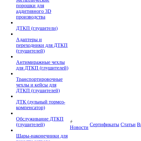
порошки для
аддитивного 3D
производства
ДТКП (глушители)
Адаптеры и
переходники для ДТКП
(глушителей)
Антимиражные чехлы
для ДТКП (глушителей)
Транспортировочные
чехлы и кейсы для
ДТКП (глушителей)
ДТК (дульный тормоз-
компенсатор)
Обслуживание ДТКП
(глушителей)
Сертификаты
Статьи
В
Новости
Шары-наконечники для