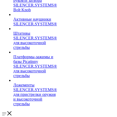
рукояти затвора
SILENCER.SYSTEMS®
Bolt Knob
Активные наушники
SILENCER.SYSTEMS®
Штативы
SILENCER.SYSTEMS®
для высокоточной
стрельбы
Платформы-зажимы и
базы Picatinny
SILENCER.SYSTEMS®
для высокоточной
стрельбы
Ложементы
SILENCER.SYSTEMS®
для пристрелки оружия
и высокоточной
стрельбы