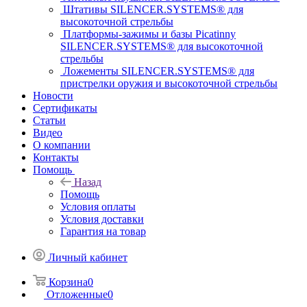
Штативы SILENCER.SYSTEMS® для
высокоточной стрельбы
Платформы-зажимы и базы Picatinny
SILENCER.SYSTEMS® для высокоточной
стрельбы
Ложементы SILENCER.SYSTEMS® для
пристрелки оружия и высокоточной стрельбы
Новости
Сертификаты
Статьи
Видео
О компании
Контакты
Помощь
Назад
Помощь
Условия оплаты
Условия доставки
Гарантия на товар
Личный кабинет
Корзина
0
Отложенные
0