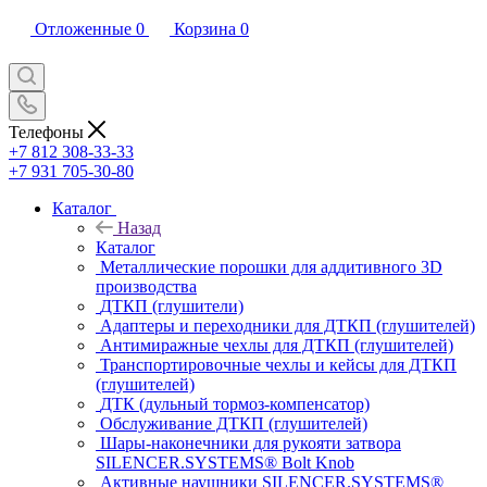
Отложенные
0
Корзина
0
Телефоны
+7 812 308-33-33
+7 931 705-30-80
Каталог
Назад
Каталог
Металлические порошки для аддитивного 3D
производства
ДТКП (глушители)
Адаптеры и переходники для ДТКП (глушителей)
Антимиражные чехлы для ДТКП (глушителей)
Транспортировочные чехлы и кейсы для ДТКП
(глушителей)
ДТК (дульный тормоз-компенсатор)
Обслуживание ДТКП (глушителей)
Шары-наконечники для рукояти затвора
SILENCER.SYSTEMS® Bolt Knob
Активные наушники SILENCER.SYSTEMS®