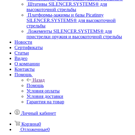
Штативы SILENCER.SYSTEMS® для
высокоточной стрельбы
Платформы-зажимы и базы Picatinny
SILENCER.SYSTEMS® для высокоточной
стрельбы
Ложементы SILENCER.SYSTEMS® для
пристрелки оружия и высокоточной стрельбы
Новости
Сертификаты
Статьи
Видео
О компании
Контакты
Помощь
Назад
Помощь
Условия оплаты
Условия доставки
Гарантия на товар
Личный кабинет
Корзина
0
Отложенные
0