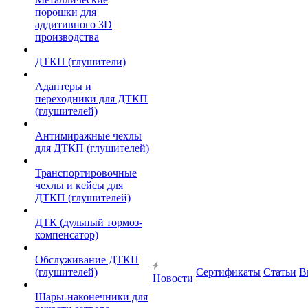
порошки для
аддитивного 3D
производства
ДТКП (глушители)
Адаптеры и
переходники для ДТКП
(глушителей)
Антимиражные чехлы
для ДТКП (глушителей)
Транспортировочные
чехлы и кейсы для
ДТКП (глушителей)
ДТК (дульный тормоз-
компенсатор)
Обслуживание ДТКП
(глушителей)
Сертификаты
Статьи
В
Новости
Шары-наконечники для