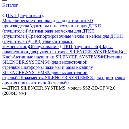
Каталог
—
ДТКП (Глушители)
Металлические порошки для аддитивного 3D
производства
Адаптеры и переходники для ДТКП
(глушителей)
Антимиражные чехлы для ДТКП
(глушителей)
Транспортировочные чехлы и кейсы для ДТКП
(глушителей)
ДТК (дульный тормоз-
компенсатор)
Обслуживание ДТКП (глушителей)
Шары-
наконечники для рукояти затвора SILENCER.SYSTEMS® Bolt
Knob
Активные наушники SILENCER.SYSTEMS®
Штативы
SILENCER.SYSTEMS® для высокоточной
стрельбы
Платформы-зажимы и базы Picatinny
SILENCER.SYSTEMS® для высокоточной
стрельбы
Ложементы SILENCER.SYSTEMS® для пристрелки
оружия и высокоточной стрельбы
—
ДТКП SILENCER.SYSTEMS, модель SSZ-3D-CF V2.0
(200х43 мм)