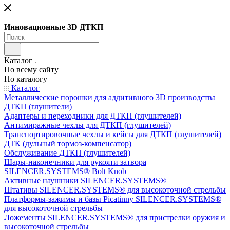
Инновационные 3D ДТКП
Каталог
По всему сайту
По каталогу
Каталог
Металлические порошки для аддитивного 3D производства
ДТКП (глушители)
Адаптеры и переходники для ДТКП (глушителей)
Антимиражные чехлы для ДТКП (глушителей)
Транспортировочные чехлы и кейсы для ДТКП (глушителей)
ДТК (дульный тормоз-компенсатор)
Обслуживание ДТКП (глушителей)
Шары-наконечники для рукояти затвора
SILENCER.SYSTEMS® Bolt Knob
Активные наушники SILENCER.SYSTEMS®
Штативы SILENCER.SYSTEMS® для высокоточной стрельбы
Платформы-зажимы и базы Picatinny SILENCER.SYSTEMS®
для высокоточной стрельбы
Ложементы SILENCER.SYSTEMS® для пристрелки оружия и
высокоточной стрельбы