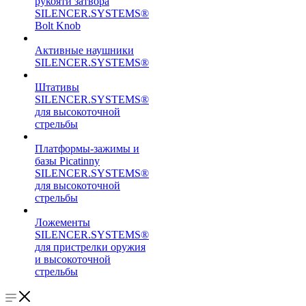
рукояти затвора
SILENCER.SYSTEMS®
Bolt Knob
Активные наушники
SILENCER.SYSTEMS®
Штативы
SILENCER.SYSTEMS®
для высокоточной
стрельбы
Платформы-зажимы и
базы Picatinny
SILENCER.SYSTEMS®
для высокоточной
стрельбы
Ложементы
SILENCER.SYSTEMS®
для пристрелки оружия
и высокоточной
стрельбы