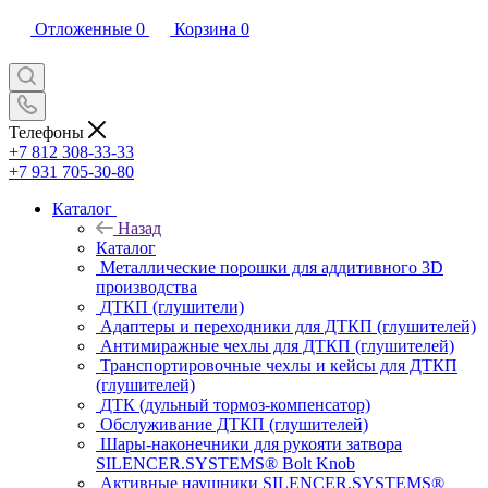
Отложенные
0
Корзина
0
Телефоны
+7 812 308-33-33
+7 931 705-30-80
Каталог
Назад
Каталог
Металлические порошки для аддитивного 3D
производства
ДТКП (глушители)
Адаптеры и переходники для ДТКП (глушителей)
Антимиражные чехлы для ДТКП (глушителей)
Транспортировочные чехлы и кейсы для ДТКП
(глушителей)
ДТК (дульный тормоз-компенсатор)
Обслуживание ДТКП (глушителей)
Шары-наконечники для рукояти затвора
SILENCER.SYSTEMS® Bolt Knob
Активные наушники SILENCER.SYSTEMS®