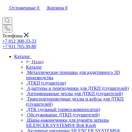
Отложенные
0
Корзина
0
Телефоны
+7 812 308-33-33
+7 931 705-30-80
Каталог
Назад
Каталог
Металлические порошки для аддитивного 3D
производства
ДТКП (глушители)
Адаптеры и переходники для ДТКП (глушителей)
Антимиражные чехлы для ДТКП (глушителей)
Транспортировочные чехлы и кейсы для ДТКП
(глушителей)
ДТК (дульный тормоз-компенсатор)
Обслуживание ДТКП (глушителей)
Шары-наконечники для рукояти затвора
SILENCER.SYSTEMS® Bolt Knob
Активные наушники SILENCER.SYSTEMS®