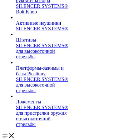
рукояти затвора
SILENCER.SYSTEMS®
Bolt Knob
Активные наушники
SILENCER.SYSTEMS®
Штативы
SILENCER.SYSTEMS®
для высокоточной
стрельбы
Платформы-зажимы и
базы Picatinny
SILENCER.SYSTEMS®
для высокоточной
стрельбы
Ложементы
SILENCER.SYSTEMS®
для пристрелки оружия
и высокоточной
стрельбы