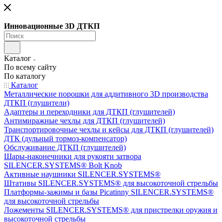
Инновационные 3D ДТКП
Каталог
По всему сайту
По каталогу
Каталог
Металлические порошки для аддитивного 3D производства
ДТКП (глушители)
Адаптеры и переходники для ДТКП (глушителей)
Антимиражные чехлы для ДТКП (глушителей)
Транспортировочные чехлы и кейсы для ДТКП (глушителей)
ДТК (дульный тормоз-компенсатор)
Обслуживание ДТКП (глушителей)
Шары-наконечники для рукояти затвора
SILENCER.SYSTEMS® Bolt Knob
Активные наушники SILENCER.SYSTEMS®
Штативы SILENCER.SYSTEMS® для высокоточной стрельбы
Платформы-зажимы и базы Picatinny SILENCER.SYSTEMS®
для высокоточной стрельбы
Ложементы SILENCER.SYSTEMS® для пристрелки оружия и
высокоточной стрельбы