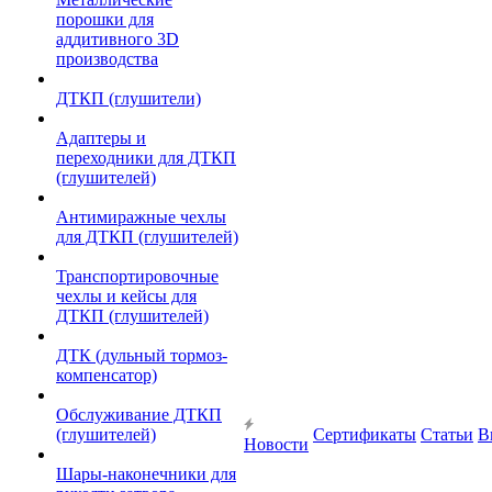
порошки для
аддитивного 3D
производства
ДТКП (глушители)
Адаптеры и
переходники для ДТКП
(глушителей)
Антимиражные чехлы
для ДТКП (глушителей)
Транспортировочные
чехлы и кейсы для
ДТКП (глушителей)
ДТК (дульный тормоз-
компенсатор)
Обслуживание ДТКП
(глушителей)
Сертификаты
Статьи
В
Новости
Шары-наконечники для