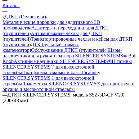
Каталог
—
ДТКП (Глушители)
Металлические порошки для аддитивного 3D
производства
Адаптеры и переходники для ДТКП
(глушителей)
Антимиражные чехлы для ДТКП
(глушителей)
Транспортировочные чехлы и кейсы для ДТКП
(глушителей)
ДТК (дульный тормоз-
компенсатор)
Обслуживание ДТКП (глушителей)
Шары-
наконечники для рукояти затвора SILENCER.SYSTEMS® Bolt
Knob
Активные наушники SILENCER.SYSTEMS®
Штативы
SILENCER.SYSTEMS® для высокоточной
стрельбы
Платформы-зажимы и базы Picatinny
SILENCER.SYSTEMS® для высокоточной
стрельбы
Ложементы SILENCER.SYSTEMS® для пристрелки
оружия и высокоточной стрельбы
—
ДТКП SILENCER.SYSTEMS, модель SSZ-3D-CF V2.0
(200х43 мм)