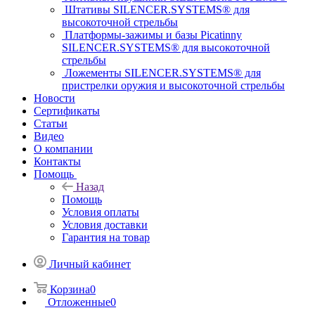
Штативы SILENCER.SYSTEMS® для
высокоточной стрельбы
Платформы-зажимы и базы Picatinny
SILENCER.SYSTEMS® для высокоточной
стрельбы
Ложементы SILENCER.SYSTEMS® для
пристрелки оружия и высокоточной стрельбы
Новости
Сертификаты
Статьи
Видео
О компании
Контакты
Помощь
Назад
Помощь
Условия оплаты
Условия доставки
Гарантия на товар
Личный кабинет
Корзина
0
Отложенные
0