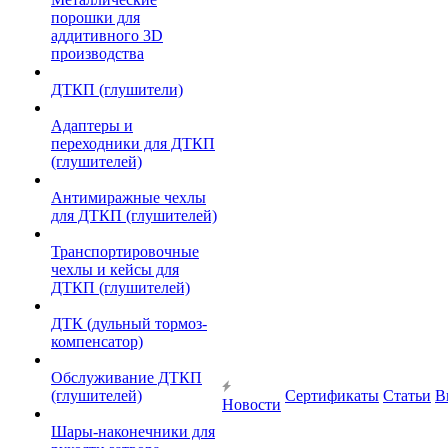
порошки для
аддитивного 3D
производства
ДТКП (глушители)
Адаптеры и
переходники для ДТКП
(глушителей)
Антимиражные чехлы
для ДТКП (глушителей)
Транспортировочные
чехлы и кейсы для
ДТКП (глушителей)
ДТК (дульный тормоз-
компенсатор)
Обслуживание ДТКП
(глушителей)
Сертификаты
Статьи
В
Новости
Шары-наконечники для