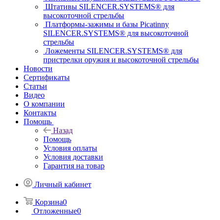
Штативы SILENCER.SYSTEMS® для
высокоточной стрельбы
Платформы-зажимы и базы Picatinny
SILENCER.SYSTEMS® для высокоточной
стрельбы
Ложементы SILENCER.SYSTEMS® для
пристрелки оружия и высокоточной стрельбы
Новости
Сертификаты
Статьи
Видео
О компании
Контакты
Помощь
Назад
Помощь
Условия оплаты
Условия доставки
Гарантия на товар
Личный кабинет
Корзина
0
Отложенные
0