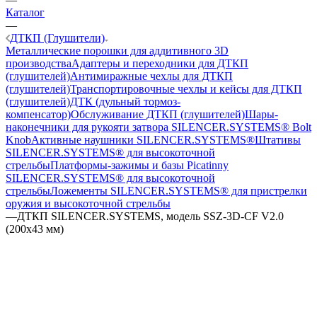
Каталог
—
ДТКП (Глушители)
Металлические порошки для аддитивного 3D
производства
Адаптеры и переходники для ДТКП
(глушителей)
Антимиражные чехлы для ДТКП
(глушителей)
Транспортировочные чехлы и кейсы для ДТКП
(глушителей)
ДТК (дульный тормоз-
компенсатор)
Обслуживание ДТКП (глушителей)
Шары-
наконечники для рукояти затвора SILENCER.SYSTEMS® Bolt
Knob
Активные наушники SILENCER.SYSTEMS®
Штативы
SILENCER.SYSTEMS® для высокоточной
стрельбы
Платформы-зажимы и базы Picatinny
SILENCER.SYSTEMS® для высокоточной
стрельбы
Ложементы SILENCER.SYSTEMS® для пристрелки
оружия и высокоточной стрельбы
—
ДТКП SILENCER.SYSTEMS, модель SSZ-3D-CF V2.0
(200х43 мм)