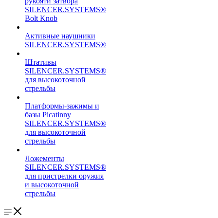
рукояти затвора
SILENCER.SYSTEMS®
Bolt Knob
Активные наушники
SILENCER.SYSTEMS®
Штативы
SILENCER.SYSTEMS®
для высокоточной
стрельбы
Платформы-зажимы и
базы Picatinny
SILENCER.SYSTEMS®
для высокоточной
стрельбы
Ложементы
SILENCER.SYSTEMS®
для пристрелки оружия
и высокоточной
стрельбы