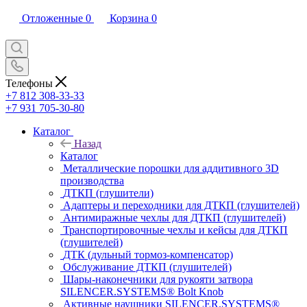
Отложенные
0
Корзина
0
Телефоны
+7 812 308-33-33
+7 931 705-30-80
Каталог
Назад
Каталог
Металлические порошки для аддитивного 3D
производства
ДТКП (глушители)
Адаптеры и переходники для ДТКП (глушителей)
Антимиражные чехлы для ДТКП (глушителей)
Транспортировочные чехлы и кейсы для ДТКП
(глушителей)
ДТК (дульный тормоз-компенсатор)
Обслуживание ДТКП (глушителей)
Шары-наконечники для рукояти затвора
SILENCER.SYSTEMS® Bolt Knob
Активные наушники SILENCER.SYSTEMS®