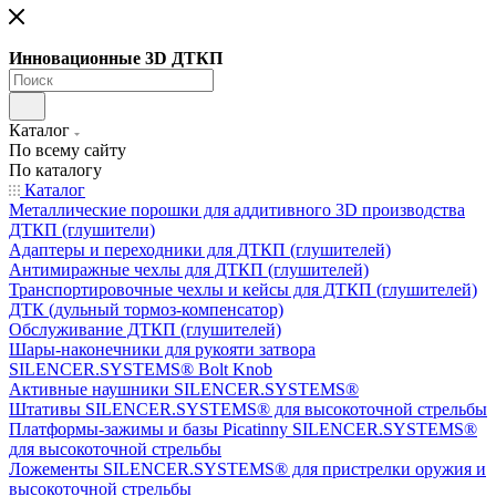
Инновационные 3D ДТКП
Каталог
По всему сайту
По каталогу
Каталог
Металлические порошки для аддитивного 3D производства
ДТКП (глушители)
Адаптеры и переходники для ДТКП (глушителей)
Антимиражные чехлы для ДТКП (глушителей)
Транспортировочные чехлы и кейсы для ДТКП (глушителей)
ДТК (дульный тормоз-компенсатор)
Обслуживание ДТКП (глушителей)
Шары-наконечники для рукояти затвора
SILENCER.SYSTEMS® Bolt Knob
Активные наушники SILENCER.SYSTEMS®
Штативы SILENCER.SYSTEMS® для высокоточной стрельбы
Платформы-зажимы и базы Picatinny SILENCER.SYSTEMS®
для высокоточной стрельбы
Ложементы SILENCER.SYSTEMS® для пристрелки оружия и
высокоточной стрельбы