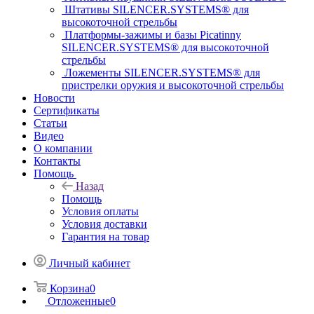
Штативы SILENCER.SYSTEMS® для
высокоточной стрельбы
Платформы-зажимы и базы Picatinny
SILENCER.SYSTEMS® для высокоточной
стрельбы
Ложементы SILENCER.SYSTEMS® для
пристрелки оружия и высокоточной стрельбы
Новости
Сертификаты
Статьи
Видео
О компании
Контакты
Помощь
Назад
Помощь
Условия оплаты
Условия доставки
Гарантия на товар
Личный кабинет
Корзина
0
Отложенные
0