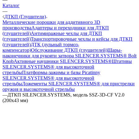
Каталог
—
ДТКП (Глушители)
Металлические порошки для аддитивного 3D
производства
Адаптеры и переходники для ДТКП
(глушителей)
Антимиражные чехлы для ДТКП
(глушителей)
Транспортировочные чехлы и кейсы для ДТКП
(глушителей)
ДТК (дульный тормоз-
компенсатор)
Обслуживание ДТКП (глушителей)
Шары-
наконечники для рукояти затвора SILENCER.SYSTEMS® Bolt
Knob
Активные наушники SILENCER.SYSTEMS®
Штативы
SILENCER.SYSTEMS® для высокоточной
стрельбы
Платформы-зажимы и базы Picatinny
SILENCER.SYSTEMS® для высокоточной
стрельбы
Ложементы SILENCER.SYSTEMS® для пристрелки
оружия и высокоточной стрельбы
—
ДТКП SILENCER.SYSTEMS, модель SSZ-3D-CF V2.0
(200х43 мм)