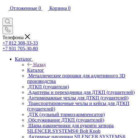
Отложенные
0
Корзина
0
Телефоны
+7 812 308-33-33
+7 931 705-30-80
Каталог
Назад
Каталог
Металлические порошки для аддитивного 3D
производства
ДТКП (глушители)
Адаптеры и переходники для ДТКП (глушителей)
Антимиражные чехлы для ДТКП (глушителей)
Транспортировочные чехлы и кейсы для ДТКП
(глушителей)
ДТК (дульный тормоз-компенсатор)
Обслуживание ДТКП (глушителей)
Шары-наконечники для рукояти затвора
SILENCER.SYSTEMS® Bolt Knob
Активные наушники SILENCER.SYSTEMS®