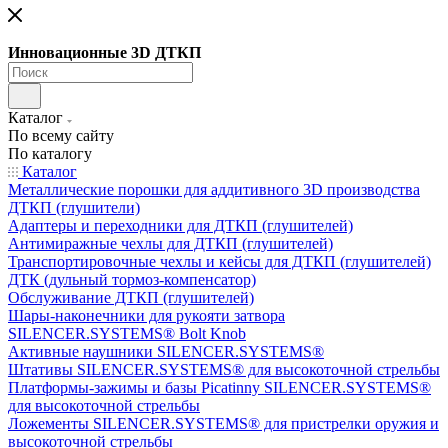
Инновационные 3D ДТКП
Каталог
По всему сайту
По каталогу
Каталог
Металлические порошки для аддитивного 3D производства
ДТКП (глушители)
Адаптеры и переходники для ДТКП (глушителей)
Антимиражные чехлы для ДТКП (глушителей)
Транспортировочные чехлы и кейсы для ДТКП (глушителей)
ДТК (дульный тормоз-компенсатор)
Обслуживание ДТКП (глушителей)
Шары-наконечники для рукояти затвора
SILENCER.SYSTEMS® Bolt Knob
Активные наушники SILENCER.SYSTEMS®
Штативы SILENCER.SYSTEMS® для высокоточной стрельбы
Платформы-зажимы и базы Picatinny SILENCER.SYSTEMS®
для высокоточной стрельбы
Ложементы SILENCER.SYSTEMS® для пристрелки оружия и
высокоточной стрельбы