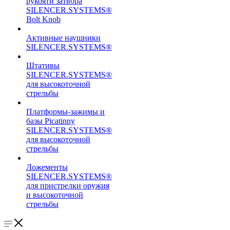
рукояти затвора
SILENCER.SYSTEMS®
Bolt Knob
Активные наушники
SILENCER.SYSTEMS®
Штативы
SILENCER.SYSTEMS®
для высокоточной
стрельбы
Платформы-зажимы и
базы Picatinny
SILENCER.SYSTEMS®
для высокоточной
стрельбы
Ложементы
SILENCER.SYSTEMS®
для пристрелки оружия
и высокоточной
стрельбы