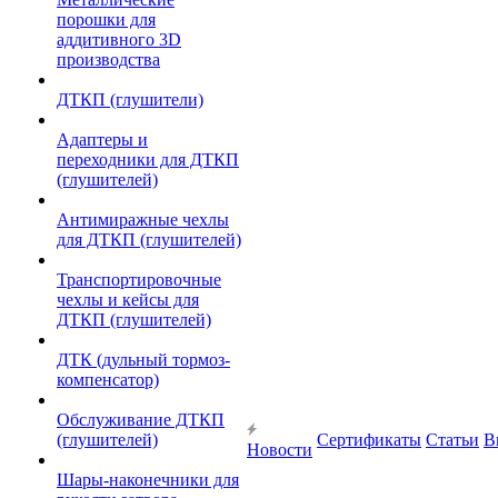
порошки для
аддитивного 3D
производства
ДТКП (глушители)
Адаптеры и
переходники для ДТКП
(глушителей)
Антимиражные чехлы
для ДТКП (глушителей)
Транспортировочные
чехлы и кейсы для
ДТКП (глушителей)
ДТК (дульный тормоз-
компенсатор)
Обслуживание ДТКП
(глушителей)
Сертификаты
Статьи
В
Новости
Шары-наконечники для