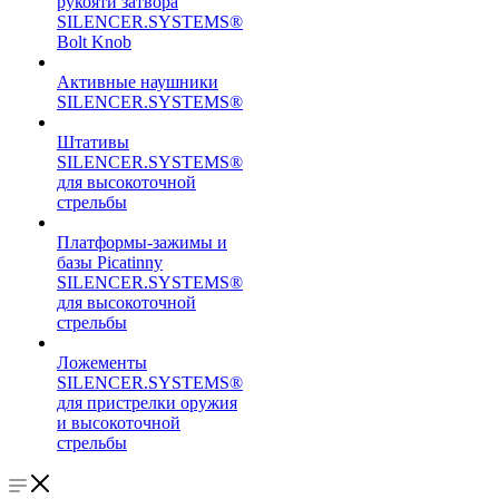
рукояти затвора
SILENCER.SYSTEMS®
Bolt Knob
Активные наушники
SILENCER.SYSTEMS®
Штативы
SILENCER.SYSTEMS®
для высокоточной
стрельбы
Платформы-зажимы и
базы Picatinny
SILENCER.SYSTEMS®
для высокоточной
стрельбы
Ложементы
SILENCER.SYSTEMS®
для пристрелки оружия
и высокоточной
стрельбы