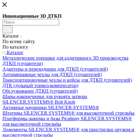
Инновационные 3D ДТКП
Каталог
По всему сайту
По каталогу
Каталог
Металлические порошки для аддитивного 3D производства
ДТКП (глушители)
Адаптеры и переходники для ДТКП (глушителей)
Антимиражные чехлы для ДТКП (глушителей)
Транспортировочные чехлы и кейсы для ДТКП (глушителей)
ДТК (дульный тормоз-компенсатор)
Обслуживание ДТКП (глушителей)
Шары-наконечники для рукояти затвора
SILENCER.SYSTEMS® Bolt Knob
Активные наушники SILENCER.SYSTEMS®
Штативы SILENCER.SYSTEMS® для высокоточной стрельбы
Платформы-зажимы и базы Picatinny SILENCER.SYSTEMS®
для высокоточной стрельбы
Ложементы SILENCER.SYSTEMS® для пристрелки оружия и
высокоточной стрельбы