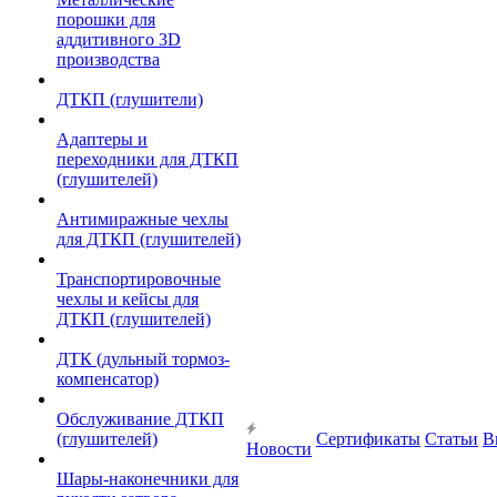
порошки для
аддитивного 3D
производства
ДТКП (глушители)
Адаптеры и
переходники для ДТКП
(глушителей)
Антимиражные чехлы
для ДТКП (глушителей)
Транспортировочные
чехлы и кейсы для
ДТКП (глушителей)
ДТК (дульный тормоз-
компенсатор)
Обслуживание ДТКП
(глушителей)
Сертификаты
Статьи
В
Новости
Шары-наконечники для