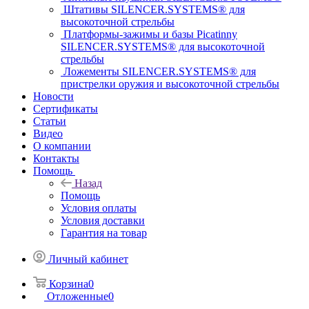
Штативы SILENCER.SYSTEMS® для
высокоточной стрельбы
Платформы-зажимы и базы Picatinny
SILENCER.SYSTEMS® для высокоточной
стрельбы
Ложементы SILENCER.SYSTEMS® для
пристрелки оружия и высокоточной стрельбы
Новости
Сертификаты
Статьи
Видео
О компании
Контакты
Помощь
Назад
Помощь
Условия оплаты
Условия доставки
Гарантия на товар
Личный кабинет
Корзина
0
Отложенные
0