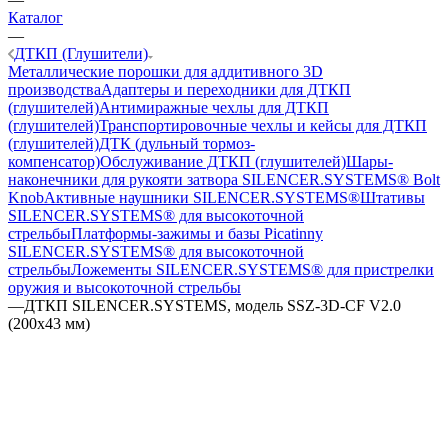
Каталог
—
ДТКП (Глушители)
Металлические порошки для аддитивного 3D
производства
Адаптеры и переходники для ДТКП
(глушителей)
Антимиражные чехлы для ДТКП
(глушителей)
Транспортировочные чехлы и кейсы для ДТКП
(глушителей)
ДТК (дульный тормоз-
компенсатор)
Обслуживание ДТКП (глушителей)
Шары-
наконечники для рукояти затвора SILENCER.SYSTEMS® Bolt
Knob
Активные наушники SILENCER.SYSTEMS®
Штативы
SILENCER.SYSTEMS® для высокоточной
стрельбы
Платформы-зажимы и базы Picatinny
SILENCER.SYSTEMS® для высокоточной
стрельбы
Ложементы SILENCER.SYSTEMS® для пристрелки
оружия и высокоточной стрельбы
—
ДТКП SILENCER.SYSTEMS, модель SSZ-3D-CF V2.0
(200х43 мм)