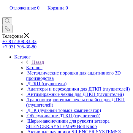
Отложенные
0
Корзина
0
Телефоны
+7 812 308-33-33
+7 931 705-30-80
Каталог
Назад
Каталог
Металлические порошки для аддитивного 3D
производства
ДТКП (глушители)
Адаптеры и переходники для ДТКП (глушителей)
Антимиражные чехлы для ДТКП (глушителей)
Транспортировочные чехлы и кейсы для ДТКП
(глушителей)
ДТК (дульный тормоз-компенсатор)
Обслуживание ДТКП (глушителей)
Шары-наконечники для рукояти затвора
SILENCER.SYSTEMS® Bolt Knob
Активные наушники SILENCER.SYSTEMS®